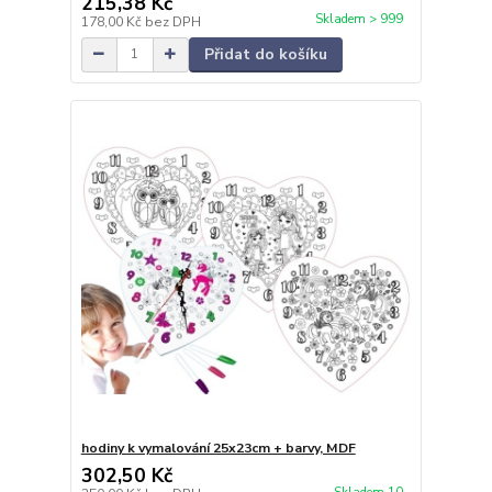
215,38 Kč
Skladem > 999
178,00 Kč
bez DPH
Přidat do košíku
hodiny k vymalování 25x23cm + barvy, MDF
302,50 Kč