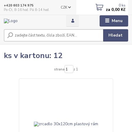
0
ks
+420 603 174 975
CZK
za
0,00 Kč
Po-Čt, 8-16 hod. Pá 8-14 hod.
Menu
Hledat
ks v kartonu: 12
strana
z 1