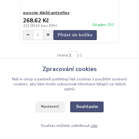
euroclip 40x50 antireflex
268,62 Kč
Skladem 253
222,00 Kč
bez DPH
Přidat do košíku
strana
z 1
Zpracování cookies
Náš e-shop a partneři potřebují Váš
souhlas
s použitím souborů
cookies, aby Vám mohli zobrazovat informace týkající se Vašich
zájmů.
Informace pro zákazníky
Souhlasím
Nastavení
O nás
Obchodní podmínky
Ochrana soukromí
Souhlas můžete odmítnout
zde
.
Kontakty