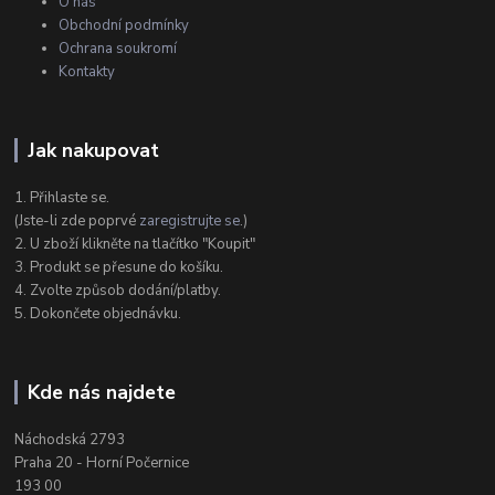
O nás
Obchodní podmínky
Ochrana soukromí
Kontakty
Jak nakupovat
1. Přihlaste se.
(Jste-li zde poprvé
zaregistrujte se
.)
2. U zboží klikněte na tlačítko "Koupit"
3. Produkt se přesune do košíku.
4. Zvolte způsob dodání/platby.
5. Dokončete objednávku.
Kde nás najdete
Náchodská 2793
Praha 20 - Horní Počernice
193 00