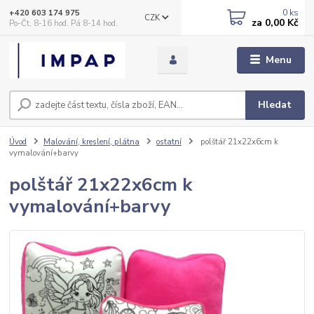
0
ks
+420 603 174 975
CZK
za
0,00 Kč
Po-Čt, 8-16 hod. Pá 8-14 hod.
Menu
Hledat
Úvod
Malování, kreslení, plátna
ostatní
polštář 21x22x6cm k
vymalování+barvy
polštář 21x22x6cm k
vymalování+barvy