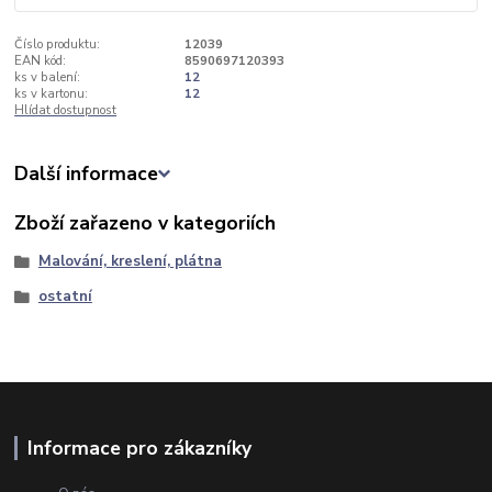
Číslo produktu:
12039
EAN kód:
8590697120393
ks v balení:
12
ks v kartonu:
12
Hlídat dostupnost
Další informace
Zboží zařazeno v kategoriích
Malování, kreslení, plátna
ostatní
Informace pro zákazníky