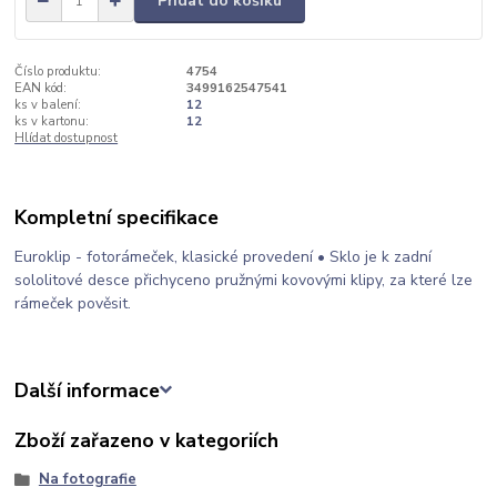
Přidat do košíku
Číslo produktu:
4754
EAN kód:
3499162547541
ks v balení:
12
ks v kartonu:
12
Hlídat dostupnost
Kompletní specifikace
Euroklip - fotorámeček, klasické provedení • Sklo je k zadní
sololitové desce přichyceno pružnými kovovými klipy, za které lze
rámeček pověsit.
Další informace
Zboží zařazeno v kategoriích
Na fotografie