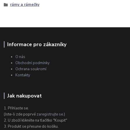
rámy a rámečky
Informace pro zákazníky
O nás
Obchodní podmínky
Ochrana soukromí
Kontakty
Jak nakupovat
1. Přihlaste se.
(Jste-li zde poprvé
zaregistrujte se
.)
2. U zboží klikněte na tlačítko "Koupit"
3. Produkt se přesune do košíku.