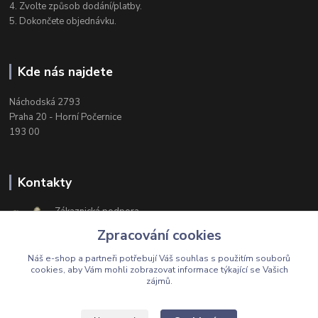
4. Zvolte způsob dodání/platby.
5. Dokončete objednávku.
Kde nás najdete
Náchodská 2793
Praha 20 - Horní Počernice
193 00
Kontakty
Zákaznická podpora
+420 603 174 975
Zpracování cookies
Po-Čt, 8-16 hod. Pá 8-14 hod.
Náš e-shop a partneři potřebují Váš
souhlas
s použitím souborů
cookies, aby Vám mohli zobrazovat informace týkající se Vašich
zájmů.