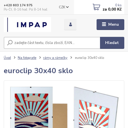
0
ks
+420 603 174 975
CZK
za
0,00 Kč
Po-Čt, 8-16 hod. Pá 8-14 hod.
Menu
Hledat
Úvod
Na fotografie
rámy a rámečky
euroclip 30x40 sklo
euroclip 30x40 sklo