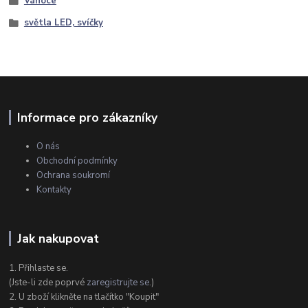
Vánoce
světla LED, svíčky
Informace pro zákazníky
O nás
Obchodní podmínky
Ochrana soukromí
Kontakty
Jak nakupovat
1. Přihlaste se.
(Jste-li zde poprvé
zaregistrujte se
.)
2. U zboží klikněte na tlačítko "Koupit"