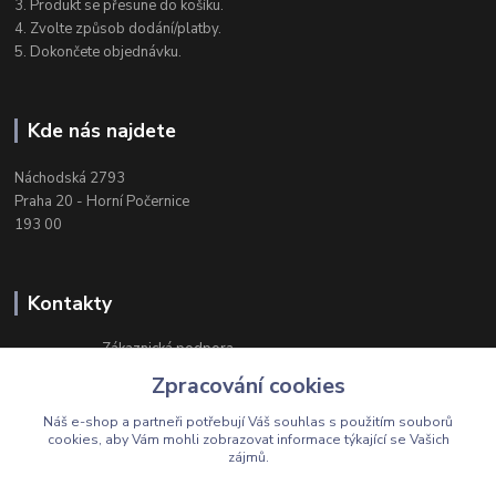
3. Produkt se přesune do košíku.
4. Zvolte způsob dodání/platby.
5. Dokončete objednávku.
Kde nás najdete
Náchodská 2793
Praha 20 - Horní Počernice
193 00
Kontakty
Zákaznická podpora
+420 603 174 975
Zpracování cookies
Po-Čt, 8-16 hod. Pá 8-14 hod.
Náš e-shop a partneři potřebují Váš
souhlas
s použitím souborů
cookies, aby Vám mohli zobrazovat informace týkající se Vašich
zájmů.