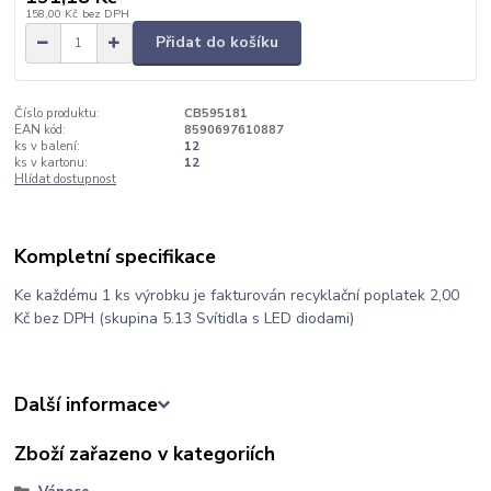
158,00 Kč
bez DPH
Přidat do košíku
Číslo produktu:
CB595181
EAN kód:
8590697610887
ks v balení:
12
ks v kartonu:
12
Hlídat dostupnost
Kompletní specifikace
Ke každému 1 ks výrobku je fakturován recyklační poplatek 2,00
Kč bez DPH (skupina 5.13 Svítidla s LED diodami)
Další informace
Zboží zařazeno v kategoriích