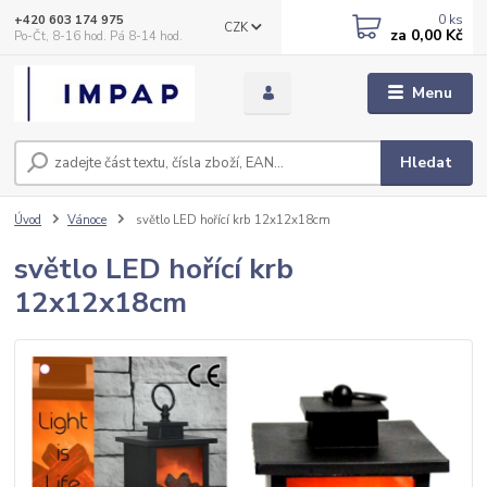
0
ks
+420 603 174 975
CZK
za
0,00 Kč
Po-Čt, 8-16 hod. Pá 8-14 hod.
Menu
Hledat
Úvod
Vánoce
světlo LED hořící krb 12x12x18cm
světlo LED hořící krb
12x12x18cm