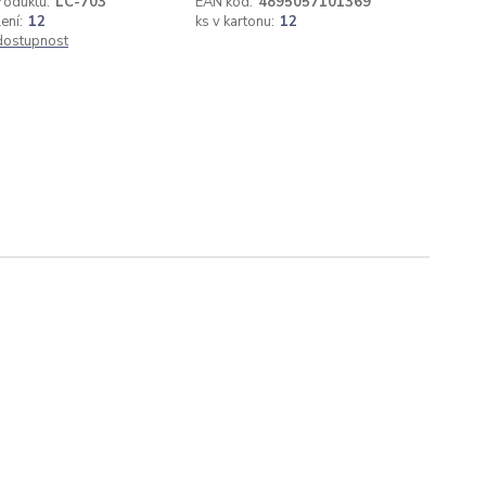
roduktu:
LC-703
EAN kód:
4895057101369
ení:
12
ks v kartonu:
12
 dostupnost