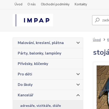
Úvod
O nás
Obchodní podmínky
Kontakty
Úvod
K
Malování, kreslení, plátna
stoj
Párty, balonky, lampióny
Přívěsky, klíčenky
Pro děti
Do školy
Kancelář
adresáře, vizitkáře, diáře