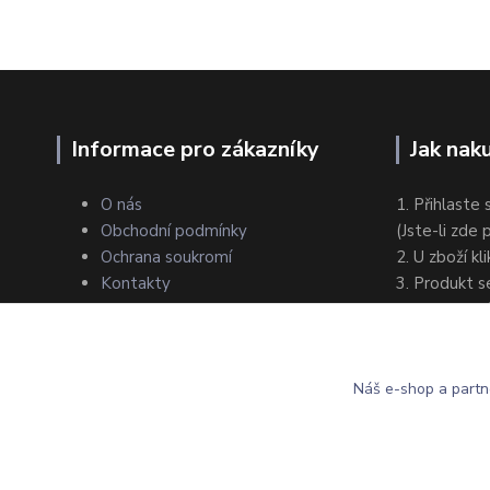
Informace pro zákazníky
Jak nak
O nás
1. Přihlaste 
Obchodní podmínky
(Jste-li zde
Ochrana soukromí
2. U zboží kl
Kontakty
3. Produkt s
4. Zvolte zp
5. Dokončet
Náš e-shop a partn