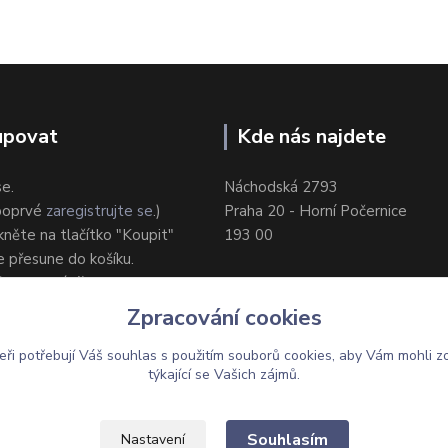
upovat
Kde nás najdete
se.
Náchodská 2793
 poprvé
zaregistrujte se
.)
Praha 20 - Horní Počernice
ikněte na tlačítko "Koupit"
193 00
e přesune do košíku.
ůsob dodání/platby.
e objednávku.
Zpracování cookies
eři potřebují Váš
souhlas
s použitím souborů cookies, aby Vám mohli z
týkající se Vašich zájmů.
Upravit sběr cookies.
Souhlasím
Nastavení