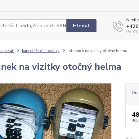
Nevíte
Hledat
+420
Po-Čt,
ancelář
kancelářské stojánky
stojánek na vizitky otočný helma
ánek na vizitky otočný helma
Dos
48
400