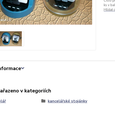
Číslo p
ks v bal
Hlídat
informace
zařazeno v kategoriích
lář
kancelářské stojánky