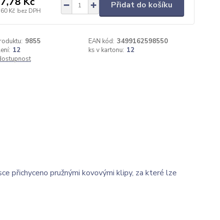
7,78 Kč
Přidat do košíku
,60 Kč
bez DPH
roduktu:
9855
EAN kód:
3499162598550
ení:
12
ks v kartonu:
12
 dostupnost
sce přichyceno pružnými kovovými klipy, za které lze