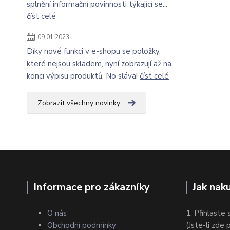
splnění informační povinnosti týkající se...
číst celé
09.01.2023
Díky nové funkci v e-shopu se položky,
které nejsou skladem, nyní zobrazují až na
konci výpisu produktů. No sláva!
číst celé
Zobrazit všechny novinky
Informace pro zákazníky
Jak nak
O nás
1. Přihlaste 
Obchodní podmínky
(Jste-li zde