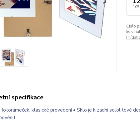
12
105
Číslo p
ks v bal
Hlídat
tní specifikace
- fotorámeček, klasické provedení • Sklo je k zadní sololitové de
pověsit.