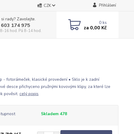
Přihlášení
CZK
 si rady? Zavolejte.
0
ks
 603 174 975
za
0,00 Kč
 8-16 hod. Pá 8-14 hod.
p - fotorámeček, klasické provedení • Sklo je k zadní
tové desce přichyceno pružnými kovovými klipy, za které lze
k pověsit.
celý popis
tupnost
Skladem 478