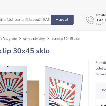
Nevíte
Hledat
+420
Po-Čt,
a fotografie
rámy a rámečky
euroclip 30x45 sklo
clip 30x45 sklo
Eurokli
sololi
rámeče
Dos