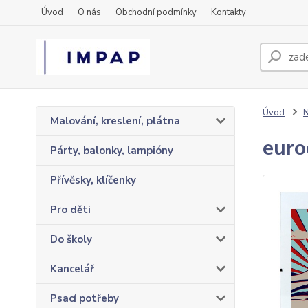
Úvod
O nás
Obchodní podmínky
Kontakty
Úvod
N
Malování, kreslení, plátna
euro
Párty, balonky, lampióny
Přívěsky, klíčenky
Pro děti
Do školy
Kancelář
Psací potřeby