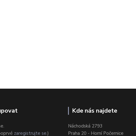
upovat
Kde nás najdete
se.
Náchodská 2793
 poprvé
zaregistrujte se
.)
Praha 20 - Horní Počernice