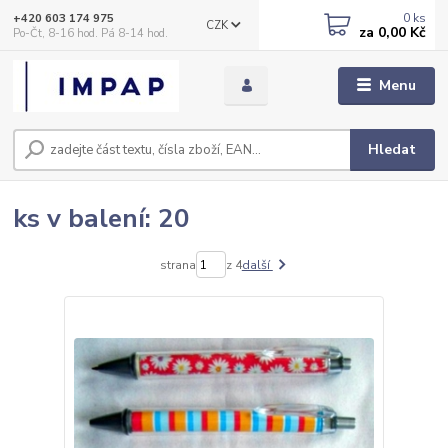
0
ks
+420 603 174 975
CZK
za
0,00 Kč
Po-Čt, 8-16 hod. Pá 8-14 hod.
Menu
Hledat
ks v balení: 20
strana
z 4
další