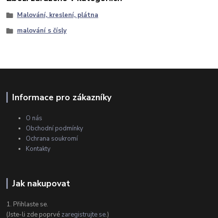
Malování, kreslení, plátna
malování s čísly
Informace pro zákazníky
O nás
Obchodní podmínky
Ochrana soukromí
Kontakty
Jak nakupovat
1. Přihlaste se.
(Jste-li zde poprvé
zaregistrujte se
.)