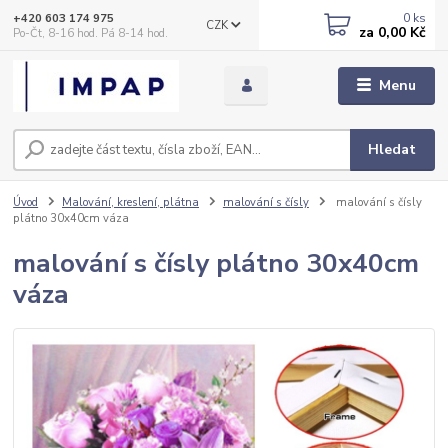
0
ks
+420 603 174 975
CZK
za
0,00 Kč
Po-Čt, 8-16 hod. Pá 8-14 hod.
Menu
Hledat
Úvod
Malování, kreslení, plátna
malování s čísly
malování s čísly
plátno 30x40cm váza
malování s čísly plátno 30x40cm
váza