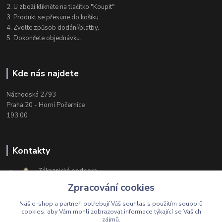
2. U zboží klikněte na tlačítko "Koupit"
3. Produkt se přesune do košíku.
4. Zvolte způsob dodání/platby.
5. Dokončete objednávku.
Kde nás najdete
Náchodská 2793
Praha 20 - Horní Počernice
193 00
Kontakty
Zákaznická podpora
+420 603 174 975
Zpracování cookies
Po-Čt, 8-16 hod. Pá 8-14 hod.
Náš e-shop a partneři potřebují Váš
souhlas
s použitím souborů
cookies, aby Vám mohli zobrazovat informace týkající se Vašich
zájmů.