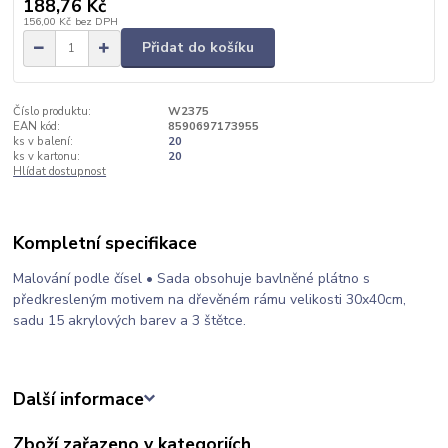
188,76 Kč
156,00 Kč
bez DPH
Přidat do košíku
Číslo produktu:
W2375
EAN kód:
8590697173955
ks v balení:
20
ks v kartonu:
20
Hlídat dostupnost
Kompletní specifikace
Malování podle čísel • Sada obsohuje bavlněné plátno s
předkresleným motivem na dřevěném rámu velikosti 30x40cm,
sadu 15 akrylových barev a 3 štětce.
Další informace
Zboží zařazeno v kategoriích