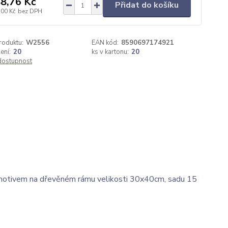
8,76 Kč
Přidat do košíku
,00 Kč
bez DPH
roduktu:
W2556
EAN kód:
8590697174921
ení:
20
ks v kartonu:
20
 dostupnost
 motivem na dřevěném rámu velikosti 30x40cm, sadu 15