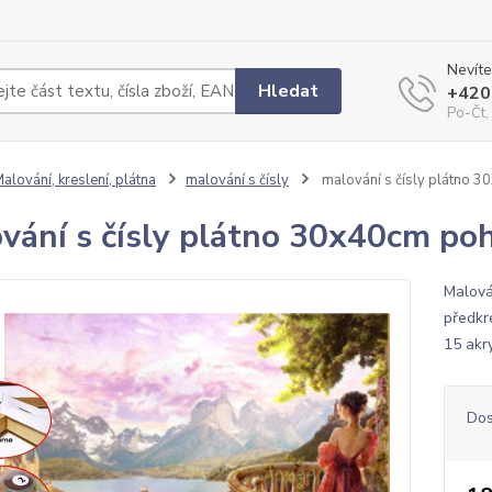
Nevíte
Hledat
+420
Po-Čt,
alování, kreslení, plátna
malování s čísly
malování s čísly plátno 
vání s čísly plátno 30x40cm po
Malová
předkr
15 akr
Dos