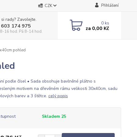
Přihlášení
CZK
 si rady? Zavolejte.
0
ks
 603 174 975
za
0,00 Kč
 8-16 hod. Pá 8-14 hod.
30x40cm pohled
hled
ní podle čísel • Sada obsohuje bavlněné plátno s
esleným motivem na dřevěném rámu velikosti 30x40cm, sadu
ylových barev a 3 štětce.
celý popis
tupnost
Skladem 25