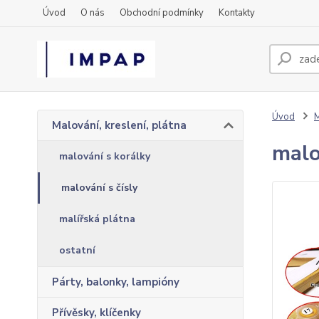
Úvod
O nás
Obchodní podmínky
Kontakty
Úvod
M
Malování, kreslení, plátna
malo
malování s korálky
malování s čísly
malířská plátna
ostatní
Párty, balonky, lampióny
Přívěsky, klíčenky