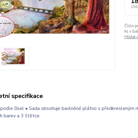
18
156
Číslo p
ks v bal
Hlídat
tní specifikace
 podle čísel • Sada obsohuje bavlněné plátno s předkresleným
h barev a 3 štětce.