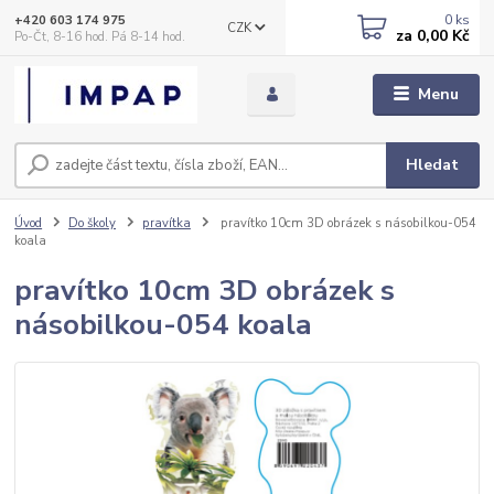
0
ks
+420 603 174 975
CZK
za
0,00 Kč
Po-Čt, 8-16 hod. Pá 8-14 hod.
Menu
Hledat
Úvod
Do školy
pravítka
pravítko 10cm 3D obrázek s násobilkou-054
koala
pravítko 10cm 3D obrázek s
násobilkou-054 koala