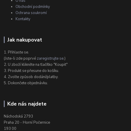
O nás
Obchodní podmínky
Ochrana soukromí
Kontakty
Jak nakupovat
1. Přihlaste se.
(Jste-li zde poprvé
zaregistrujte se
.)
2. U zboží klikněte na tlačítko "Koupit"
3. Produkt se přesune do košíku.
4. Zvolte způsob dodání/platby.
5. Dokončete objednávku.
Kde nás najdete
Náchodská 2793
Praha 20 - Horní Počernice
193 00