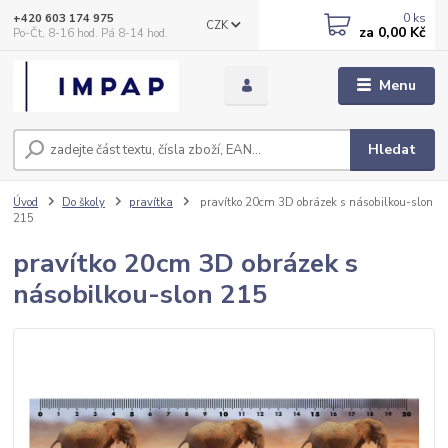
0
ks
+420 603 174 975
CZK
za
0,00 Kč
Po-Čt, 8-16 hod. Pá 8-14 hod.
Menu
Hledat
Úvod
Do školy
pravítka
pravítko 20cm 3D obrázek s násobilkou-slon
215
pravítko 20cm 3D obrázek s
násobilkou-slon 215