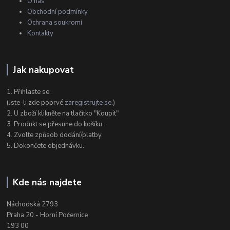
O nás
Obchodní podmínky
Ochrana soukromí
Kontakty
Jak nakupovat
1. Přihlaste se.
(Jste-li zde poprvé
zaregistrujte se
.)
2. U zboží klikněte na tlačítko "Koupit"
3. Produkt se přesune do košíku.
4. Zvolte způsob dodání/platby.
5. Dokončete objednávku.
Kde nás najdete
Náchodská 2793
Praha 20 - Horní Počernice
193 00