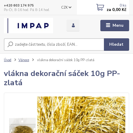
0
ks
+420 603 174 975
CZK
za
0,00 Kč
Po-Čt, 8-16 hod. Pá 8-14 hod.
Menu
Hledat
Úvod
Vánoce
vlákna dekorační sáček 10g PP-zlatá
vlákna dekorační sáček 10g PP-
zlatá