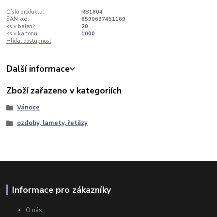
Číslo produktu:
RB1804
EAN kód:
8590697451169
ks v balení:
20
ks v kartonu:
1000
Hlídat dostupnost
Další informace
Zboží zařazeno v kategoriích
Vánoce
ozdoby, lamety, řetězy
Informace pro zákazníky
O nás