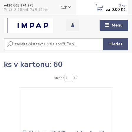
0
ks
+420 603 174 975
CZK
za
0,00 Kč
Po-Čt, 8-16 hod. Pá 8-14 hod.
Menu
Hledat
ks v kartonu: 60
strana
z 1