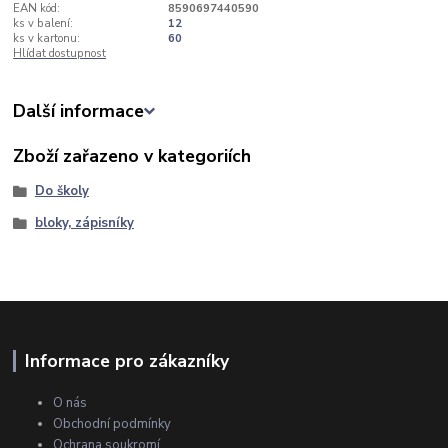
EAN kód:
8590697440590
ks v balení:
12
ks v kartonu:
60
Hlídat dostupnost
Další informace
Zboží zařazeno v kategoriích
Do školy
bloky, zápisníky
Informace pro zákazníky
O nás
Obchodní podmínky
Ochrana soukromí