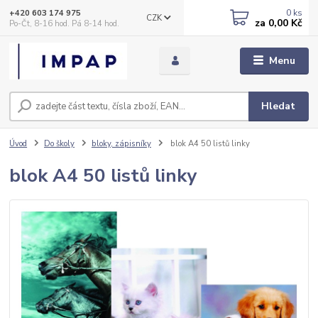
0
ks
+420 603 174 975
CZK
za
0,00 Kč
Po-Čt, 8-16 hod. Pá 8-14 hod.
Menu
Hledat
Úvod
Do školy
bloky, zápisníky
blok A4 50 listů linky
blok A4 50 listů linky