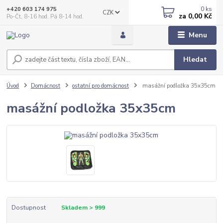
0
ks
+420 603 174 975
CZK
za
0,00 Kč
Po-Čt, 8-16 hod. Pá 8-14 hod.
Menu
Hledat
Úvod
Domácnost
ostatní pro domácnost
masážní podložka 35x35cm
masážní podložka 35x35cm
Dostupnost
Skladem > 999