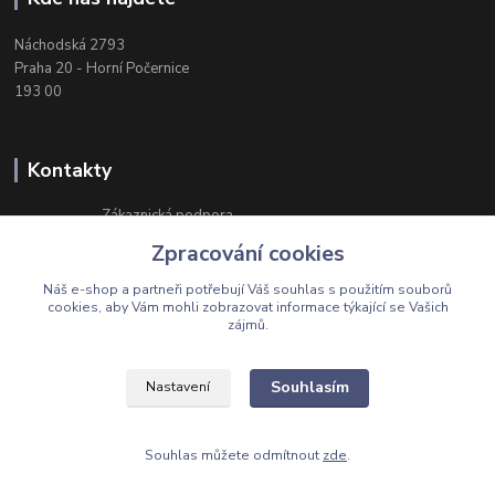
Náchodská 2793
Praha 20 - Horní Počernice
193 00
Kontakty
Zákaznická podpora
+420 603 174 975
Zpracování cookies
Po-Čt, 8-16 hod. Pá 8-14 hod.
Náš e-shop a partneři potřebují Váš
souhlas
s použitím souborů
cookies, aby Vám mohli zobrazovat informace týkající se Vašich
zájmů.
Upravit sběr cookies.
Souhlasím
Nastavení
©2021 IMPAP, s.r.o.
Souhlas můžete odmítnout
zde
.
Vytvořeno na
Eshop-rychle.cz