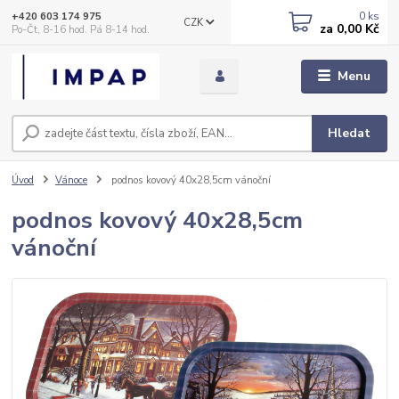
0
ks
+420 603 174 975
CZK
za
0,00 Kč
Po-Čt, 8-16 hod. Pá 8-14 hod.
Menu
Hledat
Úvod
Vánoce
podnos kovový 40x28,5cm vánoční
podnos kovový 40x28,5cm
vánoční