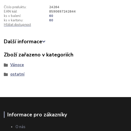
Číslo produktu:
24264
EAN kód:
8590697242644
ks v balení:
60
ks v kartonu:
60
Hlídat dostupnost
Další informace
Zboží zařazeno v kategoriích
Vánoce
ostatní
Informace pro zákazníky
O nás