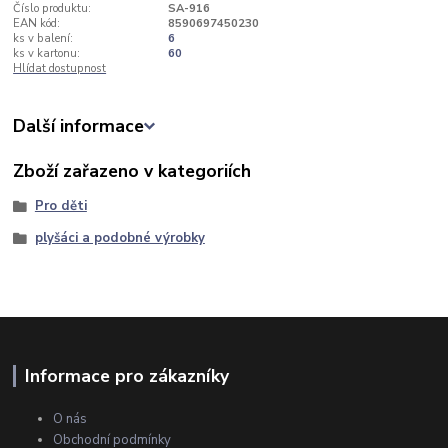
Číslo produktu:
SA-916
EAN kód:
8590697450230
ks v balení:
6
ks v kartonu:
60
Hlídat dostupnost
Další informace
Zboží zařazeno v kategoriích
Pro děti
plyšáci a podobné výrobky
Informace pro zákazníky
O nás
Obchodní podmínky