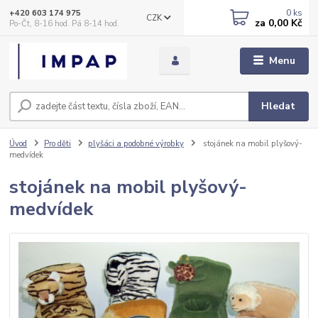
0
ks
+420 603 174 975
CZK
za
0,00 Kč
Po-Čt, 8-16 hod. Pá 8-14 hod.
Menu
Hledat
Úvod
Pro děti
plyšáci a podobné výrobky
stojánek na mobil plyšový-
medvídek
stojánek na mobil plyšový-
medvídek