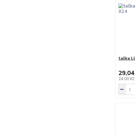
taška L
29,04
24,00 K