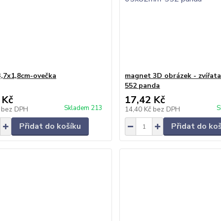
,7x1,8cm-ovečka
magnet 3D obrázek - zvířat
552 panda
 Kč
17,42 Kč
Skladem 213
S
č
bez DPH
14,40 Kč
bez DPH
Přidat do košíku
Přidat do ko