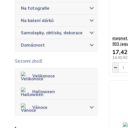
Na fotografie
Na balení dárků
Samolepky, obtisky, dekorace
magnet 
933 jag
Domácnost
17,42
14,40 K
Sezonní zboží
Velikonoce
Halloween
Vánoce