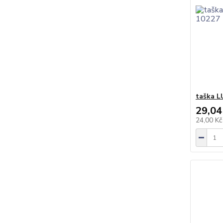
taška L
29,04
24,00 K