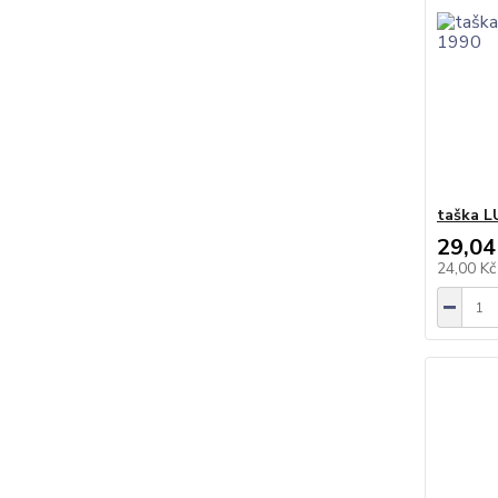
taška L
29,04
24,00 K