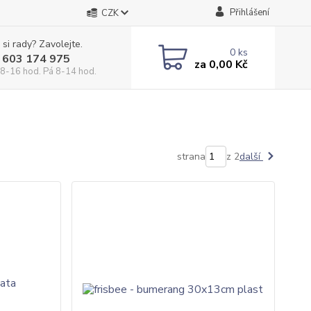
Přihlášení
CZK
 si rady? Zavolejte.
0
ks
 603 174 975
za
0,00 Kč
 8-16 hod. Pá 8-14 hod.
strana
z 2
další