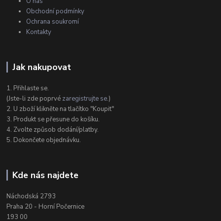
O nás
Obchodní podmínky
Ochrana soukromí
Kontakty
Jak nakupovat
1. Přihlaste se.
(Jste-li zde poprvé
zaregistrujte se
.)
2. U zboží klikněte na tlačítko "Koupit"
3. Produkt se přesune do košíku.
4. Zvolte způsob dodání/platby.
5. Dokončete objednávku.
Kde nás najdete
Náchodská 2793
Praha 20 - Horní Počernice
193 00