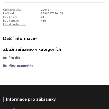
Číslo produktu:
22046
EAN kód:
8590697220468
ks v balení:
24
ks v kartonu:
480
Hlídat dostupnost
Další informace
Zboží zařazeno v kategoriích
Pro děti
klipy, magnetky
Informace pro zákazníky