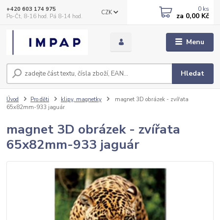
0
ks
+420 603 174 975
CZK
za
0,00 Kč
Po-Čt, 8-16 hod. Pá 8-14 hod.
Menu
Hledat
Úvod
Pro děti
klipy, magnetky
magnet 3D obrázek - zvířata
65x82mm-933 jaguár
magnet 3D obrázek - zvířata
65x82mm-933 jaguár