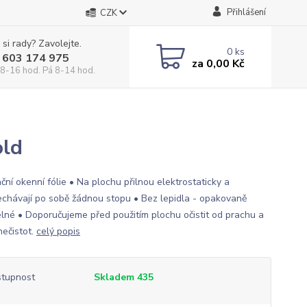
Přihlášení
CZK
 si rady? Zavolejte.
0
ks
 603 174 975
za
0,00 Kč
 8-16 hod. Pá 8-14 hod.
old
ční okenní fólie • Na plochu přilnou elektrostaticky a
chávají po sobě žádnou stopu • Bez lepidla - opakovaně
elné • Doporučujeme před použitím plochu očistit od prachu a
nečistot.
celý popis
tupnost
Skladem 435