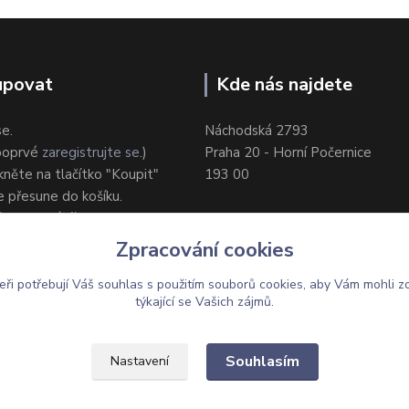
upovat
Kde nás najdete
se.
Náchodská 2793
 poprvé
zaregistrujte se
.)
Praha 20 - Horní Počernice
ikněte na tlačítko "Koupit"
193 00
e přesune do košíku.
ůsob dodání/platby.
e objednávku.
Zpracování cookies
eři potřebují Váš
souhlas
s použitím souborů cookies, aby Vám mohli z
týkající se Vašich zájmů.
Upravit sběr cookies.
Souhlasím
Nastavení