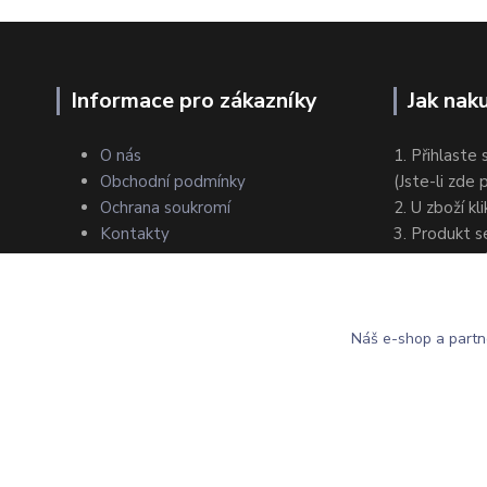
Informace pro zákazníky
Jak nak
O nás
1. Přihlaste 
Obchodní podmínky
(Jste-li zde
Ochrana soukromí
2. U zboží kl
Kontakty
3. Produkt s
4. Zvolte zp
5. Dokončet
Náš e-shop a partn