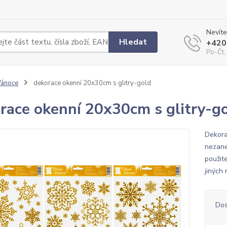
Nevíte
Hledat
+420
Po-Čt,
Vánoce
dekorace okenní 20x30cm s glitry-gold
race okenní 20x30cm s glitry-g
Dekora
nezane
použit
jiných 
Dos