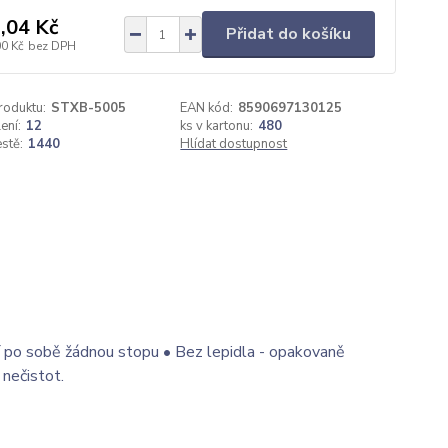
,04 Kč
Přidat do košíku
00 Kč
bez DPH
roduktu:
STXB-5005
EAN kód:
8590697130125
ení:
12
ks v kartonu:
480
estě:
1440
Hlídat dostupnost
jí po sobě žádnou stopu • Bez lepidla - opakovaně
 nečistot.