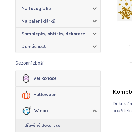
Na fotografie
Na balení dárků
Samolepky, obtisky, dekorace
Domácnost
Sezonní zboží
Velikonoce
Komple
Halloween
Dekorační
použiteln
Vánoce
dřevěné dekorace