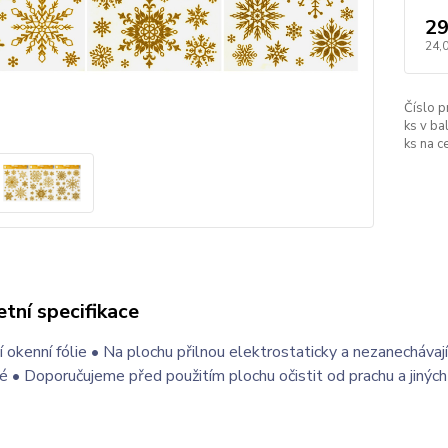
29
24,
Číslo p
ks v bal
ks na c
tní specifikace
 okenní fólie • Na plochu přilnou elektrostaticky a nezanecháva
é • Doporučujeme před použitím plochu očistit od prachu a jiných