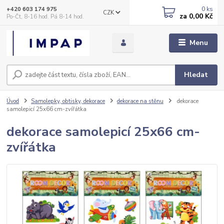
0
ks
+420 603 174 975
CZK
za
0,00 Kč
Po-Čt, 8-16 hod. Pá 8-14 hod.
Menu
Hledat
Úvod
Samolepky, obtisky, dekorace
dekorace na stěnu
dekorace
samolepicí 25x66 cm-zvířátka
dekorace samolepicí 25x66 cm-
zvířátka