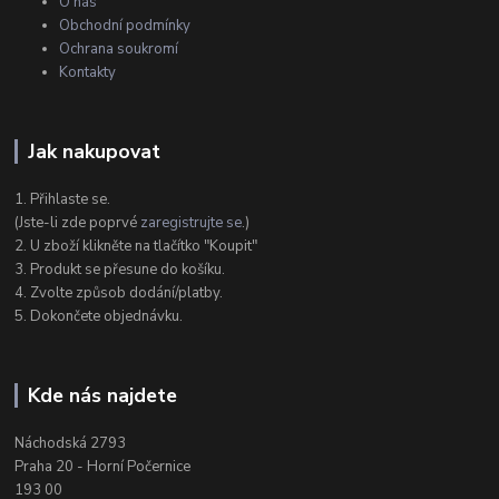
O nás
Obchodní podmínky
Ochrana soukromí
Kontakty
Jak nakupovat
1. Přihlaste se.
(Jste-li zde poprvé
zaregistrujte se
.)
2. U zboží klikněte na tlačítko "Koupit"
3. Produkt se přesune do košíku.
4. Zvolte způsob dodání/platby.
5. Dokončete objednávku.
Kde nás najdete
Náchodská 2793
Praha 20 - Horní Počernice
193 00