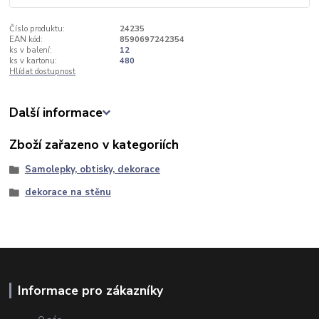
Číslo produktu:
24235
EAN kód:
8590697242354
ks v balení:
12
ks v kartonu:
480
Hlídat dostupnost
Další informace
Zboží zařazeno v kategoriích
Samolepky, obtisky, dekorace
dekorace na stěnu
Informace pro zákazníky