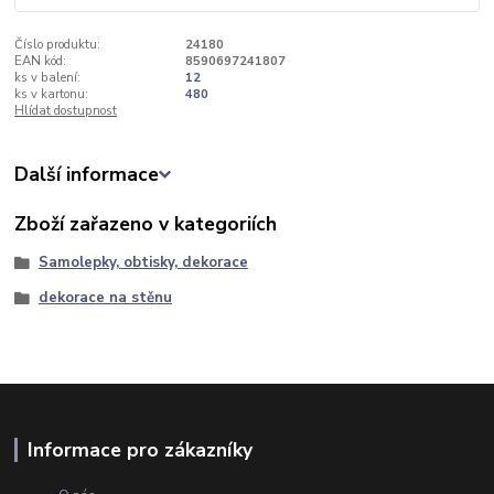
Číslo produktu:
24180
EAN kód:
8590697241807
ks v balení:
12
ks v kartonu:
480
Hlídat dostupnost
Další informace
Zboží zařazeno v kategoriích
Samolepky, obtisky, dekorace
dekorace na stěnu
Informace pro zákazníky