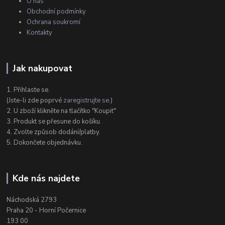
O nás
Obchodní podmínky
Ochrana soukromí
Kontakty
Jak nakupovat
1. Přihlaste se.
(Jste-li zde poprvé
zaregistrujte se
.)
2. U zboží klikněte na tlačítko "Koupit"
3. Produkt se přesune do košíku.
4. Zvolte způsob dodání/platby.
5. Dokončete objednávku.
Kde nás najdete
Náchodská 2793
Praha 20 - Horní Počernice
193 00