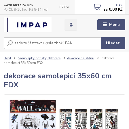
0
ks
+420 603 174 975
CZK
za
0,00 Kč
Po-Čt, 8-16 hod. Pá 8-14 hod.
Menu
Hledat
Úvod
Samolepky, obtisky, dekorace
dekorace na stěnu
dekorace
samolepicí 35x60 cm FDX
dekorace samolepicí 35x60 cm
FDX