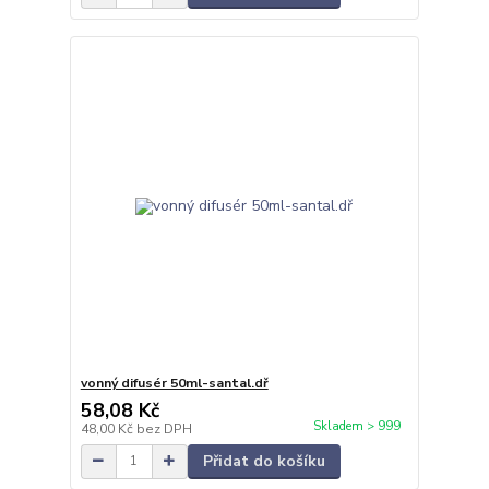
vonný difusér 50ml-santal.dř
58,08 Kč
Skladem > 999
48,00 Kč
bez DPH
Přidat do košíku