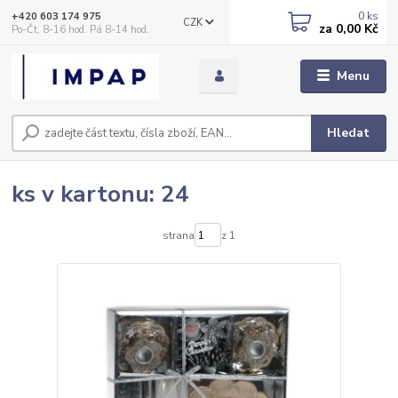
0
ks
+420 603 174 975
CZK
za
0,00 Kč
Po-Čt, 8-16 hod. Pá 8-14 hod.
Menu
Hledat
ks v kartonu: 24
strana
z 1