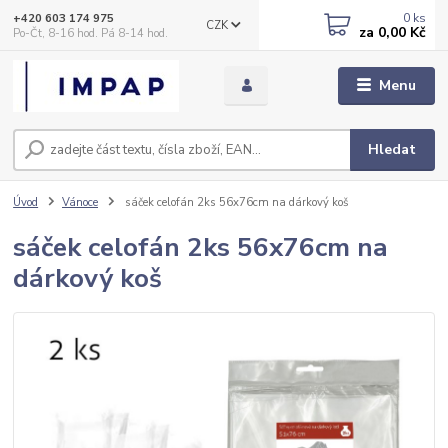
0
ks
+420 603 174 975
CZK
za
0,00 Kč
Po-Čt, 8-16 hod. Pá 8-14 hod.
Menu
Hledat
Úvod
Vánoce
sáček celofán 2ks 56x76cm na dárkový koš
sáček celofán 2ks 56x76cm na
dárkový koš