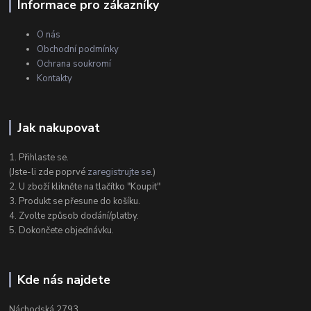
Informace pro zákazníky
O nás
Obchodní podmínky
Ochrana soukromí
Kontakty
Jak nakupovat
1. Přihlaste se.
(Jste-li zde poprvé
zaregistrujte se
.)
2. U zboží klikněte na tlačítko "Koupit"
3. Produkt se přesune do košíku.
4. Zvolte způsob dodání/platby.
5. Dokončete objednávku.
Kde nás najdete
Náchodská 2793