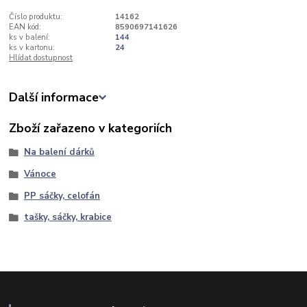
Číslo produktu:
14162
EAN kód:
8590697141626
ks v balení:
144
ks v kartonu:
24
Hlídat dostupnost
Další informace
Zboží zařazeno v kategoriích
Na balení dárků
Vánoce
PP sáčky, celofán
tašky, sáčky, krabice