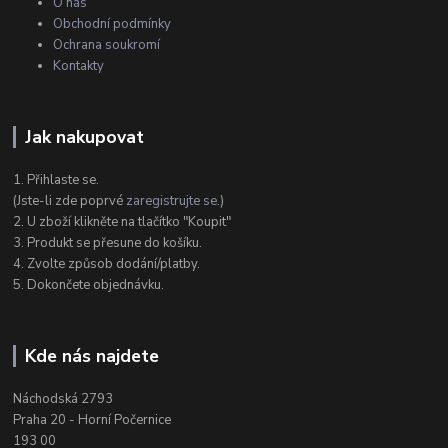
O nás
Obchodní podmínky
Ochrana soukromí
Kontakty
Jak nakupovat
1. Přihlaste se.
(Jste-li zde poprvé
zaregistrujte se
.)
2. U zboží klikněte na tlačítko "Koupit"
3. Produkt se přesune do košíku.
4. Zvolte způsob dodání/platby.
5. Dokončete objednávku.
Kde nás najdete
Náchodská 2793
Praha 20 - Horní Počernice
193 00