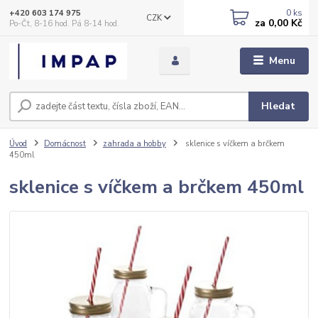
0
ks
+420 603 174 975
CZK
za
0,00 Kč
Po-Čt, 8-16 hod. Pá 8-14 hod.
Menu
Hledat
Úvod
Domácnost
zahrada a hobby
sklenice s víčkem a brčkem
450ml
sklenice s víčkem a brčkem 450ml