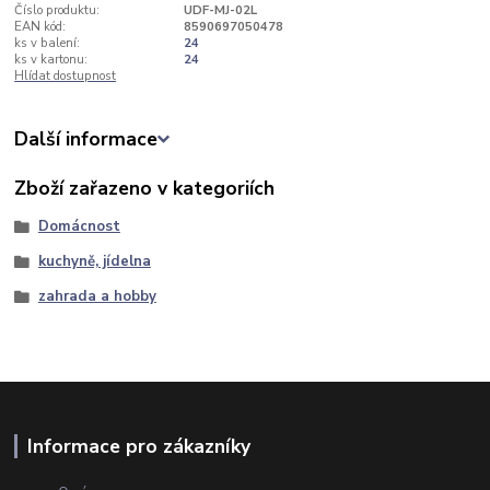
Číslo produktu:
UDF-MJ-02L
EAN kód:
8590697050478
ks v balení:
24
ks v kartonu:
24
Hlídat dostupnost
Další informace
Zboží zařazeno v kategoriích
Domácnost
kuchyně, jídelna
zahrada a hobby
Informace pro zákazníky