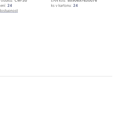
roduktu:
CW-30
EAN kód:
8590697630076
ení:
24
ks v kartonu:
24
 dostupnost