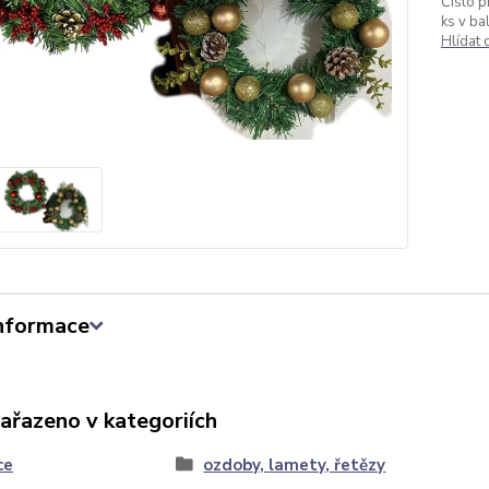
Číslo p
ks v bal
Hlídat
informace
zařazeno v kategoriích
ce
ozdoby, lamety, řetězy