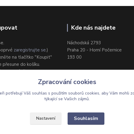
upovat
Kde nás najdete
se.
Náchodská 2793
 poprvé
zaregistrujte se
.)
Praha 20 - Horní Počernice
ikněte na tlačítko "Koupit"
193 00
e přesune do košíku.
ůsob dodání/platby.
e objednávku.
Zpracování cookies
eři potřebují Váš
souhlas
s použitím souborů cookies, aby Vám mohli z
týkající se Vašich zájmů.
Upravit sběr cookies.
Souhlasím
Nastavení