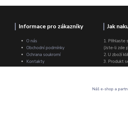
Informace pro zákazníky
Jak nak
O nás
1. Přihlaste 
Obchodní podmínky
(Jste-li zde
Ochrana soukromí
2. U zboží kl
Kontakty
3. Produkt s
4. Zvolte zp
5. Dokončet
Náš e-shop a partn