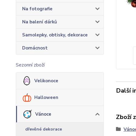
Na fotografie
Na balení dárků
Samolepky, obtisky, dekorace
Domácnost
Sezonní zboží
Velikonoce
Další 
Halloween
Vánoce
Zboží 
dřevěné dekorace
Váno