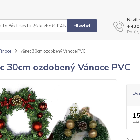
Nevíte
Hledat
+420
Po-Čt,
Vánoce
věnec 30cm ozdobený Vánoce PVC
c 30cm ozdobený Vánoce PVC
Dos
15
132