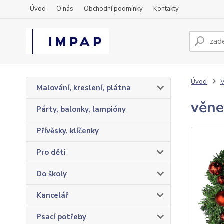
Úvod
O nás
Obchodní podmínky
Kontakty
Úvod
Malování, kreslení, plátna
věne
Párty, balonky, lampióny
Přívěsky, klíčenky
Pro děti
Do školy
Kancelář
Psací potřeby