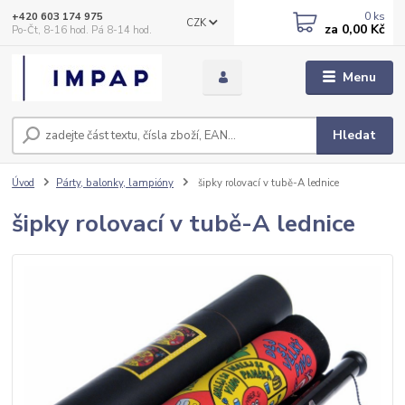
0
ks
+420 603 174 975
CZK
za
0,00 Kč
Po-Čt, 8-16 hod. Pá 8-14 hod.
Menu
Hledat
Úvod
Párty, balonky, lampióny
šipky rolovací v tubě-A lednice
šipky rolovací v tubě-A lednice