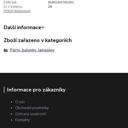
EAN kód:
8595164706261
ks v kartonu:
24
Hlídat dostupnost
Další informace
Zboží zařazeno v kategoriích
Párty, balonky, lampióny
Informace pro zákazníky
O nás
Obchodní podmínky
Ochrana soukromí
Kontakty