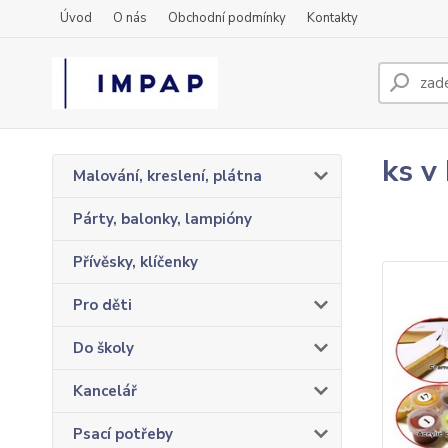
Úvod
O nás
Obchodní podmínky
Kontakty
ks v
Malování, kreslení, plátna
Párty, balonky, lampióny
Přívěsky, klíčenky
Pro děti
Do školy
Kancelář
Psací potřeby