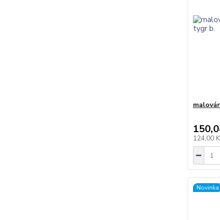
malován
150,0
124,00 
Novinka