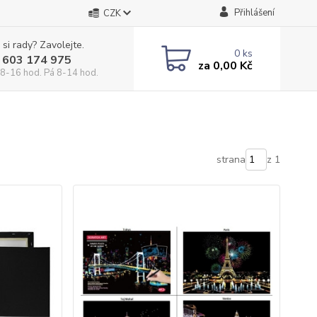
Přihlášení
CZK
 si rady? Zavolejte.
0
ks
 603 174 975
za
0,00 Kč
 8-16 hod. Pá 8-14 hod.
strana
z 1