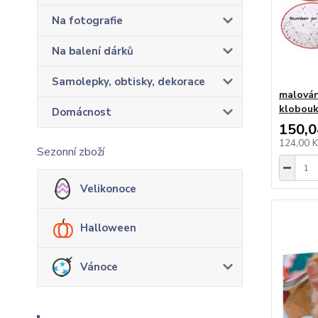
Na fotografie
Na balení dárků
Samolepky, obtisky, dekorace
malován
klobou
Domácnost
150,0
124,00 
Sezonní zboží
Velikonoce
Halloween
Vánoce