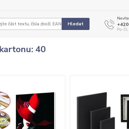
Nevíte
Hledat
+420
Po-Čt,
 kartonu: 40