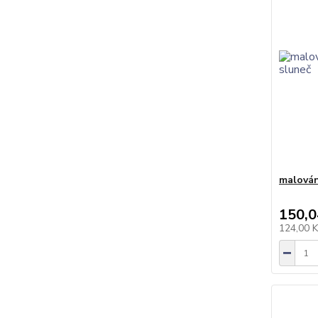
malován
150,0
124,00 