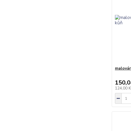
malován
150,0
124,00 