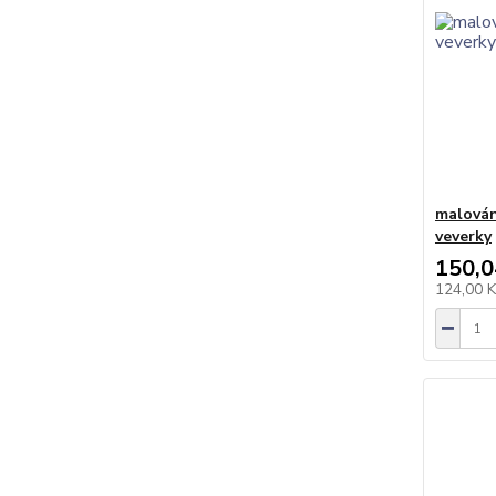
malován
veverky
150,0
124,00 