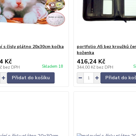
í s čísly plátno 20x30cm kočka
portfolio A5 bez kroužků če
koženka
4 Kč
416,24 Kč
Skladem 18
S
Kč
bez DPH
344,00 Kč
bez DPH
Přidat do košíku
Přidat do ko