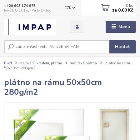
0
ks
+420 603 174 975
CZK
za
0,00 Kč
Po-Čt, 8-16 hod. Pá 8-14 hod.
Menu
Hledat
Úvod
Malování, kreslení, plátna
malířská plátna
plátno na rámu
50x50cm 280g/m2
plátno na rámu 50x50cm
280g/m2