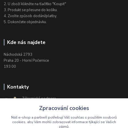
2. U zboží klikněte na tlačítko "Koupit"
3. Produkt se přesune do košíku.
4. Zvolte způsob dodání/platby.
5. Dokončete objednávku.
Kde nás najdete
Náchodská 2793
Praha 20 - Horní Počernice
193 00
Kontakty
Zákaznická podpora
+420 603 174 975
Zpracování cookies
Po-Čt, 8-16 hod. Pá 8-14 hod.
Náš e-shop a partneři potřebují Váš
souhlas
s použitím souborů
cookies, aby Vám mohli zobrazovat informace týkající se Vašich
zájmů.