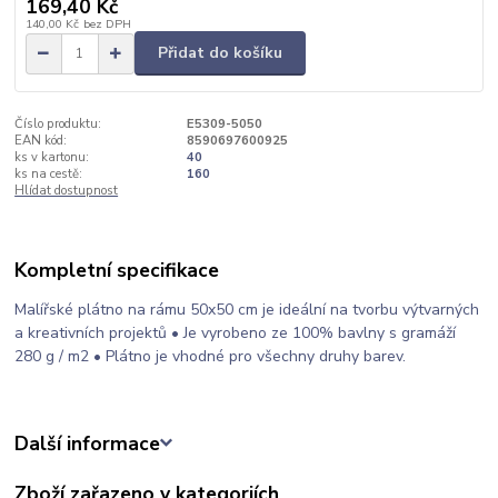
169,40 Kč
140,00 Kč
bez DPH
Přidat do košíku
Číslo produktu:
E5309-5050
EAN kód:
8590697600925
ks v kartonu:
40
ks na cestě:
160
Hlídat dostupnost
Kompletní specifikace
Malířské plátno na rámu 50x50 cm je ideální na tvorbu výtvarných
a kreativních projektů • Je vyrobeno ze 100% bavlny s gramáží
280 g / m2 • Plátno je vhodné pro všechny druhy barev.
Další informace
Zboží zařazeno v kategoriích