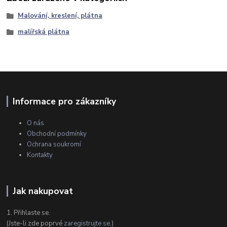
Malování, kreslení, plátna
malířská plátna
Informace pro zákazníky
O nás
Obchodní podmínky
Ochrana soukromí
Kontakty
Jak nakupovat
1. Přihlaste se.
(Jste-li zde poprvé
zaregistrujte se
.)