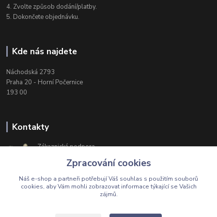
4. Zvolte způsob dodání/platby.
5. Dokončete objednávku.
Kde nás najdete
Náchodská 2793
Praha 20 - Horní Počernice
193 00
Kontakty
Zákaznická podpora
+420 603 174 975
Zpracování cookies
Po-Čt, 8-16 hod. Pá 8-14 hod.
Náš e-shop a partneři potřebují Váš
souhlas
s použitím souborů
cookies, aby Vám mohli zobrazovat informace týkající se Vašich
zájmů.