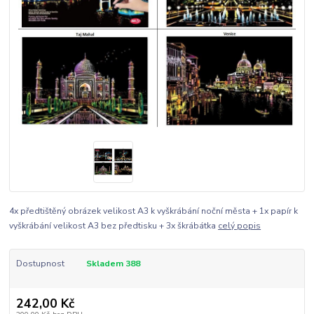
4x předtištěný obrázek velikost A3 k vyškrábání noční města + 1x papír k
vyškrábání velikost A3 bez předtisku + 3x škrábátka
celý popis
Dostupnost
Skladem 388
242,00 Kč