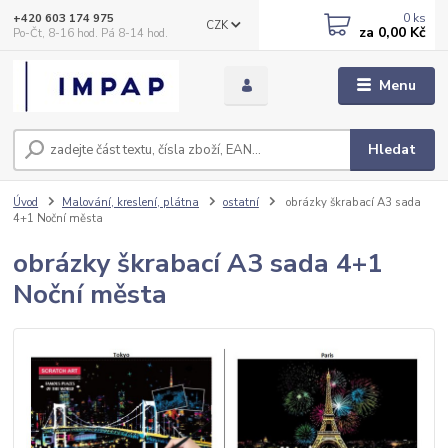
0
ks
+420 603 174 975
CZK
za
0,00 Kč
Po-Čt, 8-16 hod. Pá 8-14 hod.
Menu
Hledat
Úvod
Malování, kreslení, plátna
ostatní
obrázky škrabací A3 sada
4+1 Noční města
obrázky škrabací A3 sada 4+1
Noční města