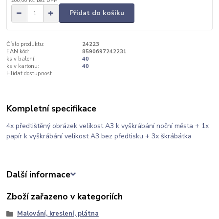
200,00 Kč
bez DPH
Přidat do košíku
Číslo produktu:
24223
EAN kód:
8590697242231
ks v balení:
40
ks v kartonu:
40
Hlídat dostupnost
Kompletní specifikace
4x předtištěný obrázek velikost A3 k vyškrábání noční města + 1x
papír k vyškrábání velikost A3 bez předtisku + 3x škrábátka
Další informace
Zboží zařazeno v kategoriích
Malování, kreslení, plátna