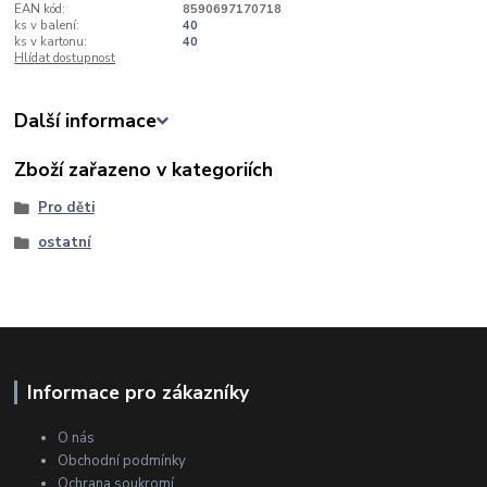
EAN kód:
8590697170718
ks v balení:
40
ks v kartonu:
40
Hlídat dostupnost
Další informace
Zboží zařazeno v kategoriích
Pro děti
ostatní
Informace pro zákazníky
O nás
Obchodní podmínky
Ochrana soukromí