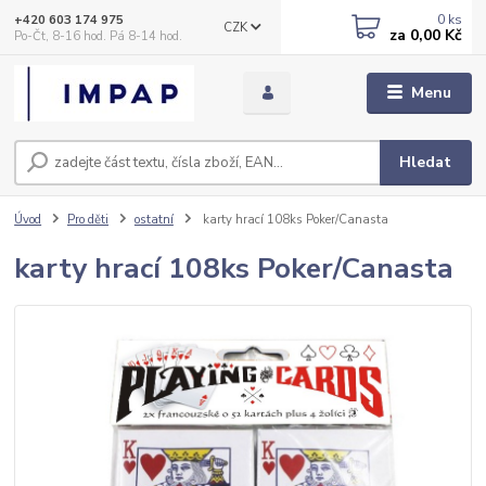
0
ks
+420 603 174 975
CZK
za
0,00 Kč
Po-Čt, 8-16 hod. Pá 8-14 hod.
Menu
Hledat
Úvod
Pro děti
ostatní
karty hrací 108ks Poker/Canasta
karty hrací 108ks Poker/Canasta