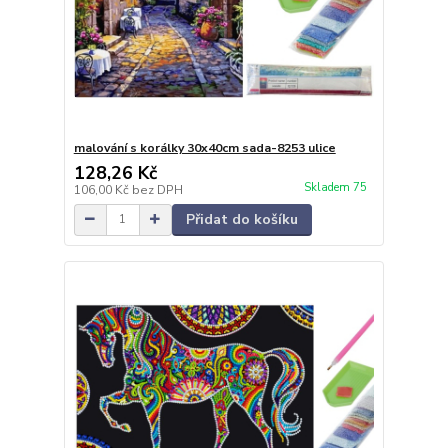
malování s korálky 30x40cm sada-8253 ulice
128,26 Kč
Skladem 75
106,00 Kč
bez DPH
Přidat do košíku