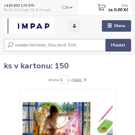
0
ks
+420 603 174 975
CZK
za
0,00 Kč
Po-Čt, 8-16 hod. Pá 8-14 hod.
Menu
Hledat
ks v kartonu: 150
strana
z 2
další