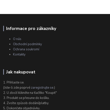
Informace pro zákazníky
O nás
Obchodní podmínky
Ochrana soukromí
Kontakty
Jak nakupovat
1. Přihlaste se.
(Jste-li zde poprvé
zaregistrujte se
.)
2. U zboží klikněte na tlačítko "Koupit"
3. Produkt se přesune do košíku.
4. Zvolte způsob dodání/platby.
5. Dokončete objednávku.