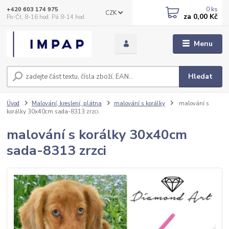
0
ks
+420 603 174 975
CZK
za
0,00 Kč
Po-Čt, 8-16 hod. Pá 8-14 hod.
Menu
Hledat
Úvod
Malování, kreslení, plátna
malování s korálky
malování s
korálky 30x40cm sada-8313 zrzci
malování s korálky 30x40cm
sada-8313 zrzci