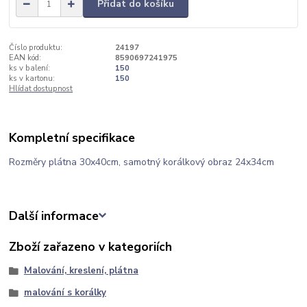
Přidat do košíku
Číslo produktu:
24197
EAN kód:
8590697241975
ks v balení:
150
ks v kartonu:
150
Hlídat dostupnost
Kompletní specifikace
Rozměry plátna 30x40cm, samotný korálkový obraz 24x34cm
Další informace
Zboží zařazeno v kategoriích
Malování, kreslení, plátna
malování s korálky