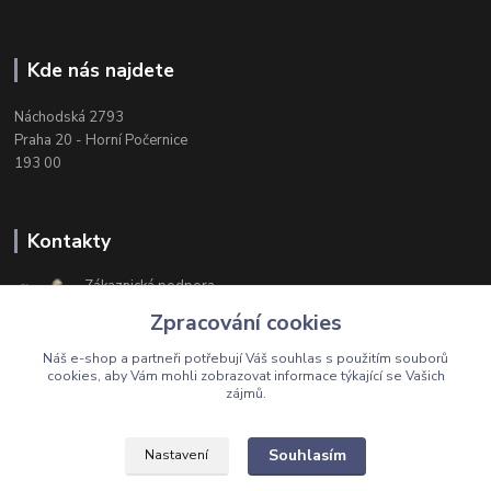
Kde nás najdete
Náchodská 2793
Praha 20 - Horní Počernice
193 00
Kontakty
Zákaznická podpora
+420 603 174 975
Zpracování cookies
Po-Čt, 8-16 hod. Pá 8-14 hod.
Náš e-shop a partneři potřebují Váš
souhlas
s použitím souborů
cookies, aby Vám mohli zobrazovat informace týkající se Vašich
zájmů.
Upravit sběr cookies.
Souhlasím
Nastavení