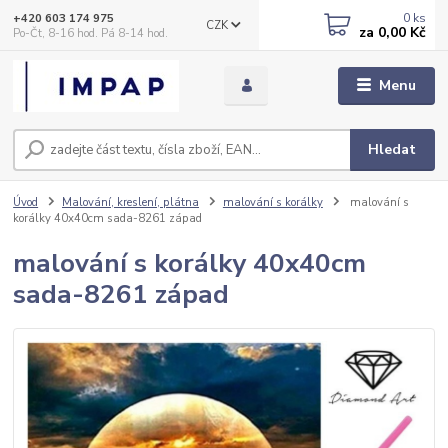
0
ks
+420 603 174 975
CZK
za
0,00 Kč
Po-Čt, 8-16 hod. Pá 8-14 hod.
Menu
Hledat
Úvod
Malování, kreslení, plátna
malování s korálky
malování s
korálky 40x40cm sada-8261 západ
malování s korálky 40x40cm
sada-8261 západ