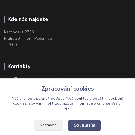
Kde nás najdete
Náchodská 2793
Praha 20 - Horní Počernice
193 00
Kontakty
Zákaznická podpora
+420 603 174 975
Zpracování cookies
Po-Čt, 8-16 hod. Pá 8-14 hod.
Náš e-shop a partneři potřebují Váš
souhlas
s použitím souborů
cookies, aby Vám mohli zobrazovat informace týkající se Vašich
zájmů.
Upravit sběr cookies.
Souhlasím
Nastavení