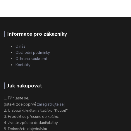
Informace pro zákazníky
O nás
Obchodní podmínky
Ochrana soukromí
Kontakty
Jak nakupovat
1. Přihlaste se.
(Jste-li zde poprvé
zaregistrujte se
.)
2. U zboží klikněte na tlačítko "Koupit"
3. Produkt se přesune do košíku.
4. Zvolte způsob dodání/platby.
5. Dokončete objednávku.