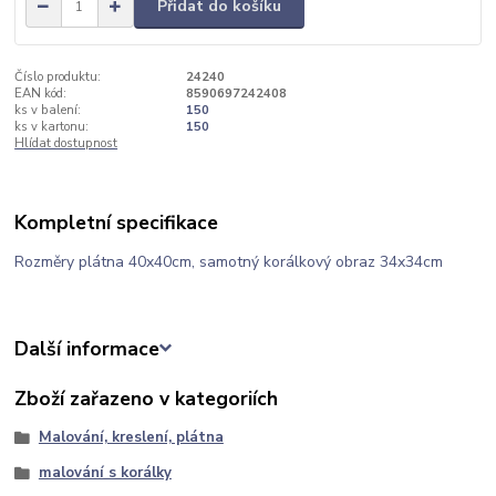
Přidat do košíku
Číslo produktu:
24240
EAN kód:
8590697242408
ks v balení:
150
ks v kartonu:
150
Hlídat dostupnost
Kompletní specifikace
Rozměry plátna 40x40cm, samotný korálkový obraz 34x34cm
Další informace
Zboží zařazeno v kategoriích
Malování, kreslení, plátna
malování s korálky