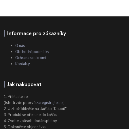
Informace pro zákazníky
O nás
Obchodní podmínky
Ochrana soukromí
Kontakty
Jak nakupovat
1. Přihlaste se.
(Jste-li zde poprvé
zaregistrujte se
.)
2. U zboží klikněte na tlačítko "Koupit"
3. Produkt se přesune do košíku.
4. Zvolte způsob dodání/platby.
5. Dokončete objednávku.