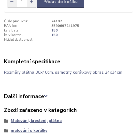
Přidat do košíku
Číslo produktu:
24197
EAN kód:
8590697241975
ks v balení:
150
ks v kartonu:
150
Hlídat dostupnost
Kompletní specifikace
Rozměry plátna 30x40cm, samotný korálkový obraz 24x34cm
Další informace
Zboží zařazeno v kategoriích
Malování, kreslení, plátna
malování s korálky