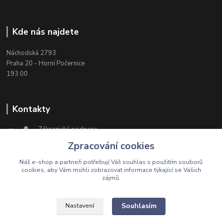
Kde nás najdete
Náchodská 2793
Praha 20 - Horní Počernice
193 00
Kontakty
Zákaznická podpora
+420 603 174 975
Zpracování cookies
Po-Čt, 8-16 hod. Pá 8-14 hod.
Náš e-shop a partneři potřebují Váš
souhlas
s použitím souborů
cookies, aby Vám mohli zobrazovat informace týkající se Vašich
zájmů.
Upravit sběr cookies.
Souhlasím
Nastavení