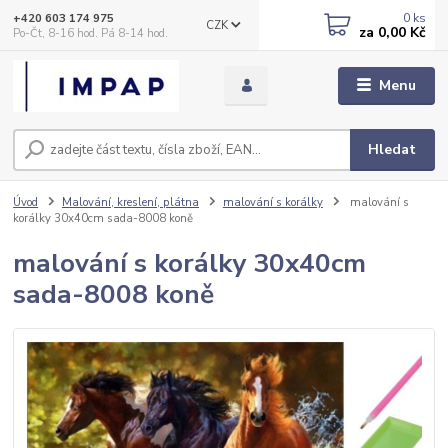
0
ks
+420 603 174 975
CZK
za
0,00 Kč
Po-Čt, 8-16 hod. Pá 8-14 hod.
Menu
Hledat
Úvod
Malování, kreslení, plátna
malování s korálky
malování s
korálky 30x40cm sada-8008 koně
malování s korálky 30x40cm
sada-8008 koně