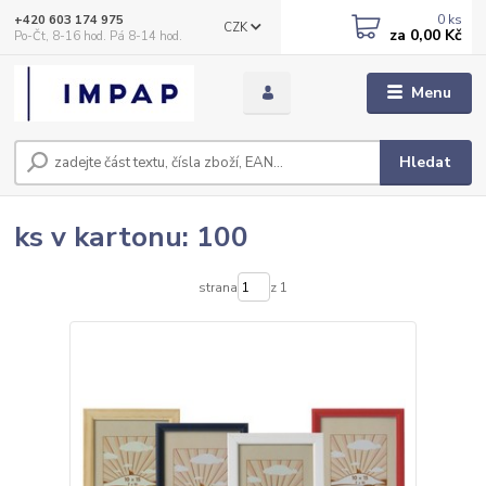
0
ks
+420 603 174 975
CZK
za
0,00 Kč
Po-Čt, 8-16 hod. Pá 8-14 hod.
Menu
Hledat
ks v kartonu: 100
strana
z 1