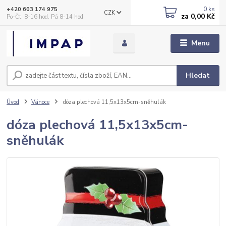
0
ks
+420 603 174 975
CZK
za
0,00 Kč
Po-Čt, 8-16 hod. Pá 8-14 hod.
Menu
Hledat
Úvod
Vánoce
dóza plechová 11,5x13x5cm-sněhulák
dóza plechová 11,5x13x5cm-
sněhulák