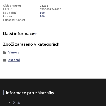
Číslo produktu:
24262
EAN kód:
8590697242620
ks v balení:
100
ks v kartonu:
100
Hlídat dostupnost
Další informace
Zboží zařazeno v kategoriích
Vánoce
ostatní
Informace pro zákazníky
O nás