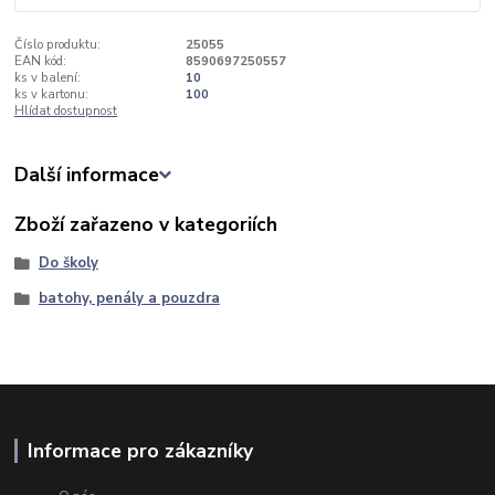
Číslo produktu:
25055
EAN kód:
8590697250557
ks v balení:
10
ks v kartonu:
100
Hlídat dostupnost
Další informace
Zboží zařazeno v kategoriích
Do školy
batohy, penály a pouzdra
Informace pro zákazníky