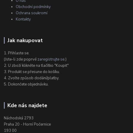
O nás
Obchodní podmínky
Ochrana soukromí
Kontakty
Jak nakupovat
1. Přihlaste se.
(Jste-li zde poprvé
zaregistrujte se
.)
2. U zboží klikněte na tlačítko "Koupit"
3. Produkt se přesune do košíku.
4. Zvolte způsob dodání/platby.
5. Dokončete objednávku.
Kde nás najdete
Náchodská 2793
Praha 20 - Horní Počernice
193 00