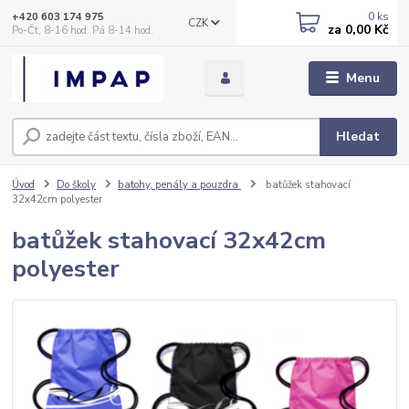
0
ks
+420 603 174 975
CZK
za
0,00 Kč
Po-Čt, 8-16 hod. Pá 8-14 hod.
Menu
Hledat
Úvod
Do školy
batohy, penály a pouzdra
batůžek stahovací
32x42cm polyester
batůžek stahovací 32x42cm
polyester