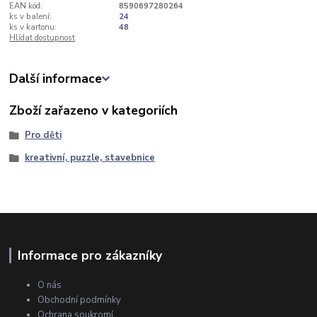
EAN kód:
8590697280264
ks v balení:
24
ks v kartonu:
48
Hlídat dostupnost
Další informace
Zboží zařazeno v kategoriích
Pro děti
kreativní, puzzle, stavebnice
Informace pro zákazníky
O nás
Obchodní podmínky
Ochrana soukromí