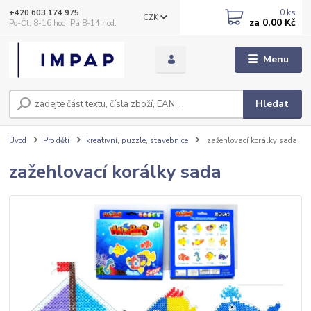
0
ks
+420 603 174 975
CZK
za
0,00 Kč
Po-Čt, 8-16 hod. Pá 8-14 hod.
Menu
Hledat
Úvod
Pro děti
kreativní, puzzle, stavebnice
zažehlovací korálky sada
zažehlovací korálky sada