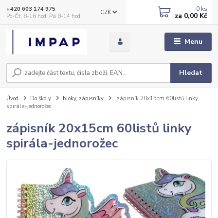
0
ks
+420 603 174 975
CZK
za
0,00 Kč
Po-Čt, 8-16 hod. Pá 8-14 hod.
Menu
Hledat
Úvod
Do školy
bloky, zápisníky
zápisník 20x15cm 60listů linky
spirála-jednorožec
zápisník 20x15cm 60listů linky
spirála-jednorožec