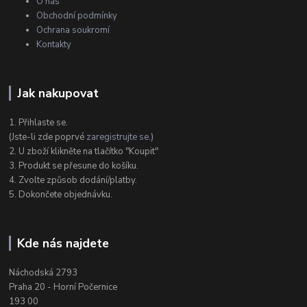
O nás
Obchodní podmínky
Ochrana soukromí
Kontakty
Jak nakupovat
1. Přihlaste se.
(Jste-li zde poprvé
zaregistrujte se
.)
2. U zboží klikněte na tlačítko "Koupit"
3. Produkt se přesune do košíku.
4. Zvolte způsob dodání/platby.
5. Dokončete objednávku.
Kde nás najdete
Náchodská 2793
Praha 20 - Horní Počernice
193 00