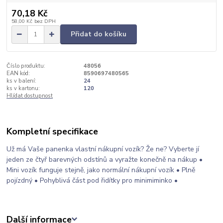
70,18 Kč
58,00 Kč
bez DPH
Přidat do košíku
Číslo produktu:
48056
EAN kód:
8590697480565
ks v balení:
24
ks v kartonu:
120
Hlídat dostupnost
Kompletní specifikace
Už má Vaše panenka vlastní nákupní vozík? Že ne? Vyberte jí
jeden ze čtyř barevných odstínů a vyražte konečně na nákup •
Mini vozík funguje stejně, jako normální nákupní vozík • Plně
pojízdný • Pohyblivá část pod řidítky pro minimiminko •
Další informace