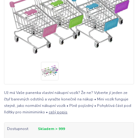
Už má Vaše panenka vlastní nákupní vozík? Že ne? Vyberte jí jeden ze
čtyř barevných odstínů a vyražte konečně na nákup • Mini vozík funguje
stejně, jako normální nákupní vozík • Plně pojízdný • Pohyblivá část pod
řidítky pro minimiminko •
celý popis
Dostupnost
Skladem > 999