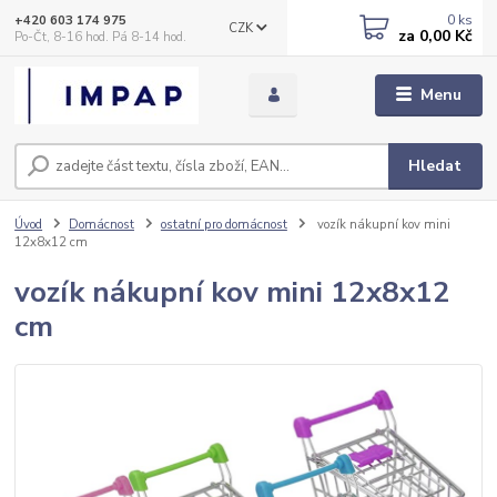
0
ks
+420 603 174 975
CZK
za
0,00 Kč
Po-Čt, 8-16 hod. Pá 8-14 hod.
Menu
Hledat
Úvod
Domácnost
ostatní pro domácnost
vozík nákupní kov mini
12x8x12 cm
vozík nákupní kov mini 12x8x12
cm