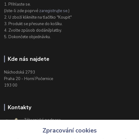
1. Přihlaste se.
(Jste-li zde poprvé
zaregistrujte se
.)
2. U zboží klikněte na tlačítko "Koupit"
3. Produkt se přesune do košíku.
4. Zvolte způsob dodání/platby.
5. Dokončete objednávku.
Kde nás najdete
Náchodská 2793
Praha 20 - Horní Počernice
193 00
Kontakty
Zákaznická podpora
+420 603 174 975
Zpracování cookies
Po-Čt, 8-16 hod. Pá 8-14 hod.