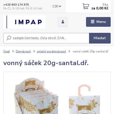
0
ks
+420 603 174 975
CZK
za
0,00 Kč
Po-Čt, 8-16 hod. Pá 8-14 hod.
Menu
Hledat
Úvod
Domácnost
ostatní pro domácnost
vonný sáček 20g-santal.dř.
vonný sáček 20g-santal.dř.