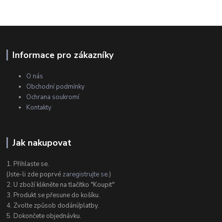
Informace pro zákazníky
O nás
Obchodní podmínky
Ochrana soukromí
Kontakty
Jak nakupovat
1. Přihlaste se.
(Jste-li zde poprvé
zaregistrujte se
.)
2. U zboží klikněte na tlačítko "Koupit"
3. Produkt se přesune do košíku.
4. Zvolte způsob dodání/platby.
5. Dokončete objednávku.