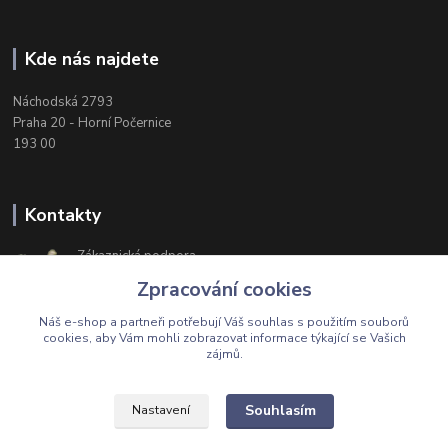
Kde nás najdete
Náchodská 2793
Praha 20 - Horní Počernice
193 00
Kontakty
Zákaznická podpora
+420 603 174 975
Zpracování cookies
Po-Čt, 8-16 hod. Pá 8-14 hod.
Náš e-shop a partneři potřebují Váš
souhlas
s použitím souborů
cookies, aby Vám mohli zobrazovat informace týkající se Vašich
zájmů.
Upravit sběr cookies.
Souhlasím
Nastavení