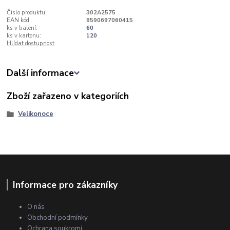
Číslo produktu:
302A2575
EAN kód:
8590697060415
ks v balení:
60
ks v kartonu:
120
Hlídat dostupnost
Další informace
Zboží zařazeno v kategoriích
Velikonoce
Informace pro zákazníky
O nás
Obchodní podmínky
Ochrana soukromí