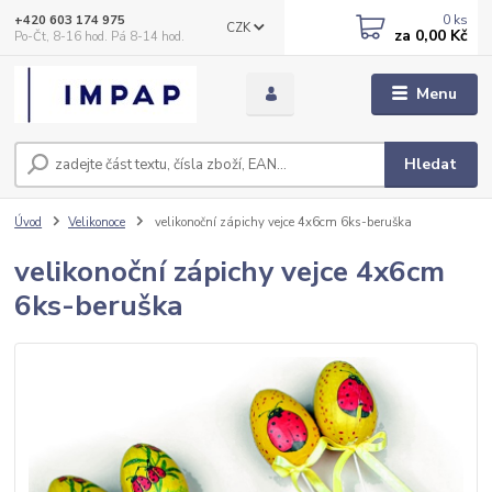
0
ks
+420 603 174 975
CZK
za
0,00 Kč
Po-Čt, 8-16 hod. Pá 8-14 hod.
Menu
Hledat
Úvod
Velikonoce
velikonoční zápichy vejce 4x6cm 6ks-beruška
velikonoční zápichy vejce 4x6cm
6ks-beruška