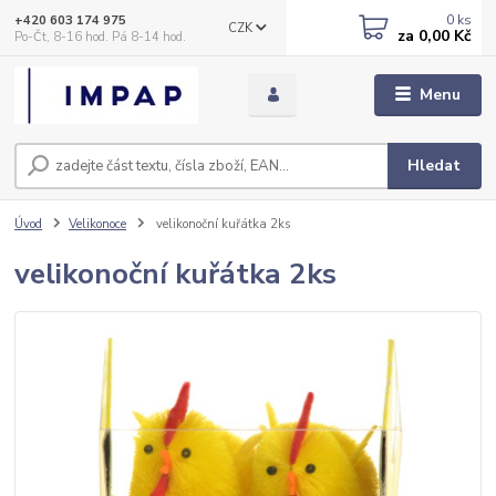
0
ks
+420 603 174 975
CZK
za
0,00 Kč
Po-Čt, 8-16 hod. Pá 8-14 hod.
Menu
Hledat
Úvod
Velikonoce
velikonoční kuřátka 2ks
velikonoční kuřátka 2ks