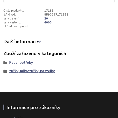
Číslo produktu:
17185
EAN kód:
8590697171852
ks v balení:
20
ks v kartonu:
4000
Hlídat dostupnost
Další informace
Zboží zařazeno v kategoriích
Psací potřeby
tužky, mikrotužky, pastelky
Informace pro zákazníky