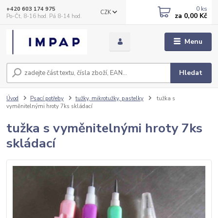
0
ks
+420 603 174 975
CZK
za
0,00 Kč
Po-Čt, 8-16 hod. Pá 8-14 hod.
Menu
Hledat
Úvod
Psací potřeby
tužky, mikrotužky, pastelky
tužka s
vyměnitelnými hroty 7ks skládací
tužka s vyměnitelnými hroty 7ks
skládací