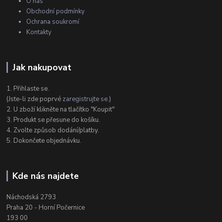
O nás
Obchodní podmínky
Ochrana soukromí
Kontakty
Jak nakupovat
1. Přihlaste se.
(Jste-li zde poprvé
zaregistrujte se
.)
2. U zboží klikněte na tlačítko "Koupit"
3. Produkt se přesune do košíku.
4. Zvolte způsob dodání/platby.
5. Dokončete objednávku.
Kde nás najdete
Náchodská 2793
Praha 20 - Horní Počernice
193 00