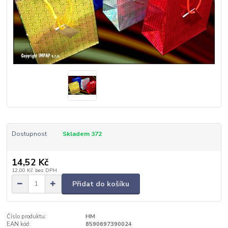
Dostupnost
Skladem 372
14,52 Kč
12,00 Kč
bez DPH
Přidat do košíku
Číslo produktu:
HM
EAN kód:
8590697390024