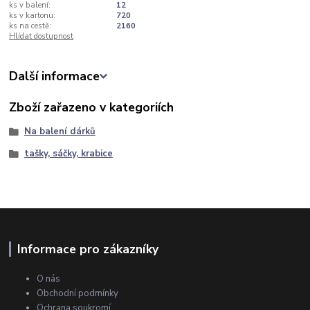
ks v balení:
12
ks v kartonu:
720
ks na cestě:
2160
Hlídat dostupnost
Další informace
Zboží zařazeno v kategoriích
Na balení dárků
tašky, sáčky, krabice
Informace pro zákazníky
O nás
Obchodní podmínky
Ochrana soukromí