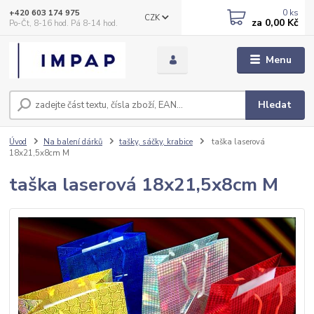
0
ks
+420 603 174 975
CZK
za
0,00 Kč
Po-Čt, 8-16 hod. Pá 8-14 hod.
Menu
Hledat
Úvod
Na balení dárků
tašky, sáčky, krabice
taška laserová
18x21,5x8cm M
taška laserová 18x21,5x8cm M