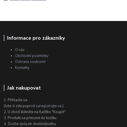
Informace pro zákazníky
O nás
Obchodní podmínky
Ochrana soukromí
Kontakty
Jak nakupovat
1. Přihlaste se.
(Jste-li zde poprvé
zaregistrujte se
.)
2. U zboží klikněte na tlačítko "Koupit"
3. Produkt se přesune do košíku.
4. Zvolte způsob dodání/platby.