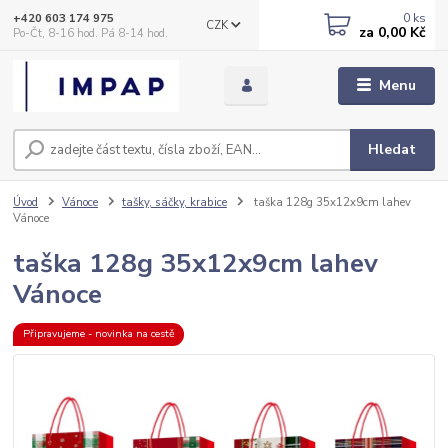
0
ks
+420 603 174 975
CZK
za
0,00 Kč
Po-Čt, 8-16 hod. Pá 8-14 hod.
Menu
Hledat
Úvod
Vánoce
tašky, sáčky, krabice
taška 128g 35x12x9cm lahev
Vánoce
taška 128g 35x12x9cm lahev
Vánoce
Připravujeme - novinka na cestě