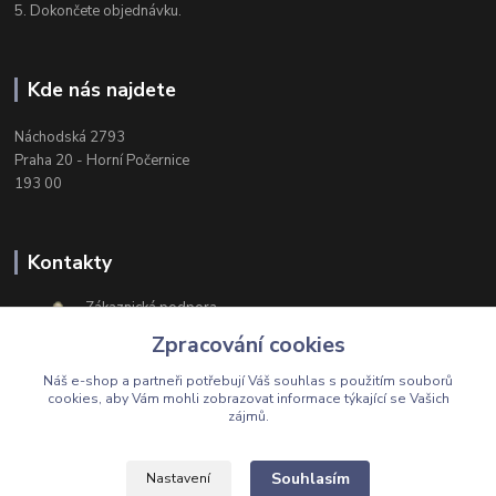
5. Dokončete objednávku.
Kde nás najdete
Náchodská 2793
Praha 20 - Horní Počernice
193 00
Kontakty
Zákaznická podpora
+420 603 174 975
Zpracování cookies
Po-Čt, 8-16 hod. Pá 8-14 hod.
Náš e-shop a partneři potřebují Váš
souhlas
s použitím souborů
cookies, aby Vám mohli zobrazovat informace týkající se Vašich
zájmů.
Upravit sběr cookies.
Souhlasím
Nastavení