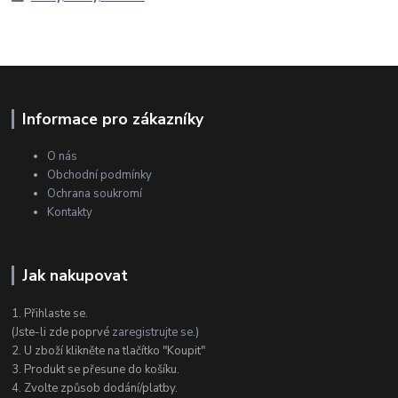
Informace pro zákazníky
O nás
Obchodní podmínky
Ochrana soukromí
Kontakty
Jak nakupovat
1. Přihlaste se.
(Jste-li zde poprvé
zaregistrujte se
.)
2. U zboží klikněte na tlačítko "Koupit"
3. Produkt se přesune do košíku.
4. Zvolte způsob dodání/platby.