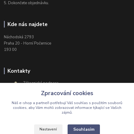
5. Dokončete objednávku.
Kde nás najdete
Náchodská 2793
Praha 20 - Horní Počernice
193 00
Kontakty
Zákaznická podpora
+420 603 174 975
Zpracování cookies
Po-Čt, 8-16 hod. Pá 8-14 hod.
Náš e-shop a partneři potřebují Váš
souhlas
s použitím souborů
cookies, aby Vám mohli zobrazovat informace týkající se Vašich
zájmů.
Upravit sběr cookies.
Souhlasím
Nastavení