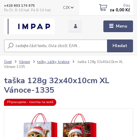
0
ks
+420 603 174 975
CZK
za
0,00 Kč
Po-Čt, 8-16 hod. Pá 8-14 hod.
Menu
Hledat
Úvod
Vánoce
tašky, sáčky, krabice
taška 128g 32x40x10cm XL
Vánoce-1335
taška 128g 32x40x10cm XL
Vánoce-1335
Připravujeme - novinka na cestě