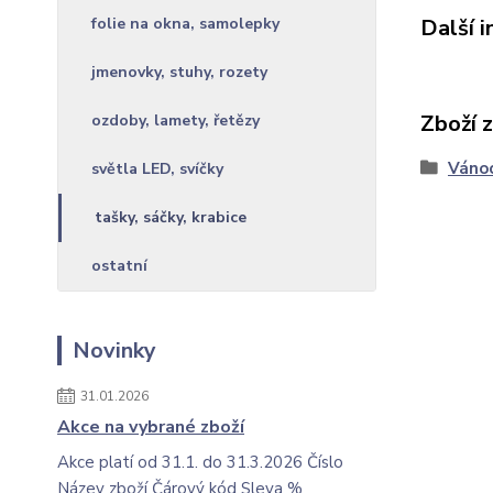
folie na okna, samolepky
Další 
jmenovky, stuhy, rozety
Zboží 
ozdoby, lamety, řetězy
Váno
světla LED, svíčky
tašky, sáčky, krabice
ostatní
Novinky
31.01.2026
Akce na vybrané zboží
Akce platí od 31.1. do 31.3.2026 Číslo
Název zboží Čárový kód Sleva %