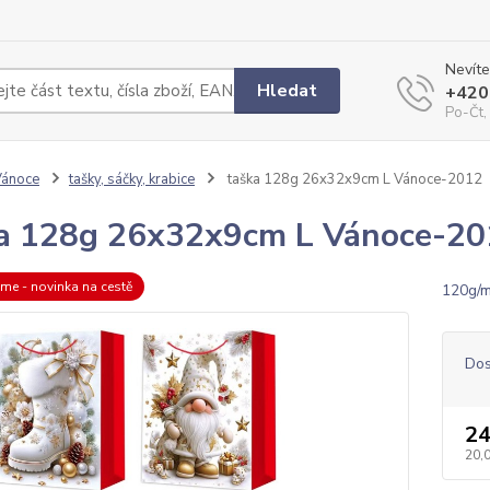
Nevíte
Hledat
+420
Po-Čt,
Vánoce
tašky, sáčky, krabice
taška 128g 26x32x9cm L Vánoce-2012
a 128g 26x32x9cm L Vánoce-20
eme - novinka na cestě
120g/m
Dos
24
20,