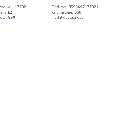
roduktu:
17702
EAN kód:
8590697177021
ení:
12
ks v kartonu:
960
estě:
960
Hlídat dostupnost