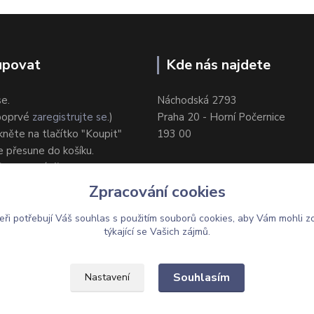
upovat
Kde nás najdete
se.
Náchodská 2793
 poprvé
zaregistrujte se
.)
Praha 20 - Horní Počernice
ikněte na tlačítko "Koupit"
193 00
e přesune do košíku.
ůsob dodání/platby.
e objednávku.
Zpracování cookies
eři potřebují Váš
souhlas
s použitím souborů cookies, aby Vám mohli z
týkající se Vašich zájmů.
Upravit sběr cookies.
Souhlasím
Nastavení