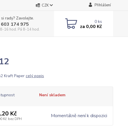
Přihlášení
CZK
 si rady? Zavolejte.
0
ks
 603 174 975
za
0,00 Kč
 8-16 hod. Pá 8-14 hod.
12
2 Kraft Paper
celý popis
tupnost
Není skladem
,20 Kč
Momentálně není k dispozici
00 Kč
bez DPH