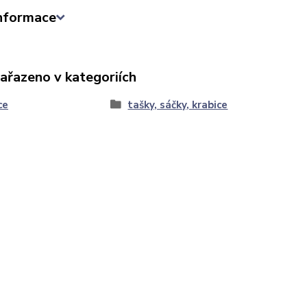
informace
zařazeno v kategoriích
ce
tašky, sáčky, krabice