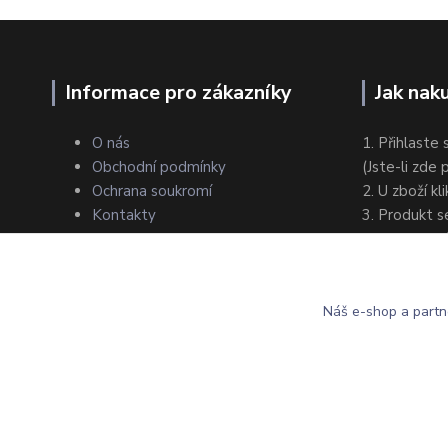
Informace pro zákazníky
Jak nak
O nás
1. Přihlaste 
Obchodní podmínky
(Jste-li zde
Ochrana soukromí
2. U zboží kl
Kontakty
3. Produkt s
4. Zvolte zp
5. Dokončet
Náš e-shop a partn