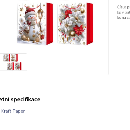
Číslo p
ks v bal
ks na c
tní specifikace
Kraft Paper