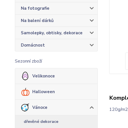
Na fotografie
Na balení dárků
Samolepky, obtisky, dekorace
Domácnost
Sezonní zboží
Velikonoce
Halloween
Komple
Vánoce
120g/m2 
dřevěné dekorace