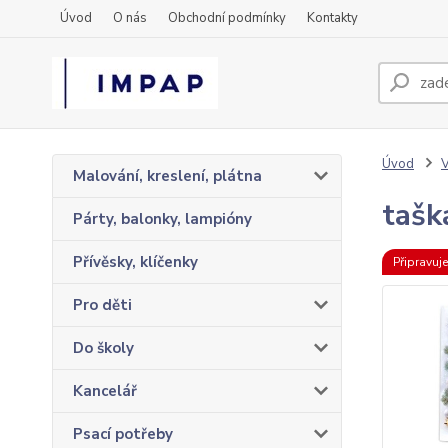
Úvod
O nás
Obchodní podmínky
Kontakty
Úvod
Malování, kreslení, plátna
tašk
Párty, balonky, lampióny
Přívěsky, klíčenky
Připravuj
Pro děti
Do školy
Kancelář
Psací potřeby