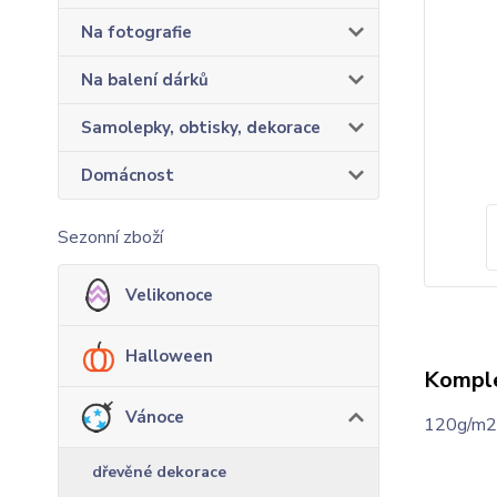
Na fotografie
Na balení dárků
Samolepky, obtisky, dekorace
Domácnost
Sezonní zboží
Velikonoce
Halloween
Komple
Vánoce
120g/m2 
dřevěné dekorace