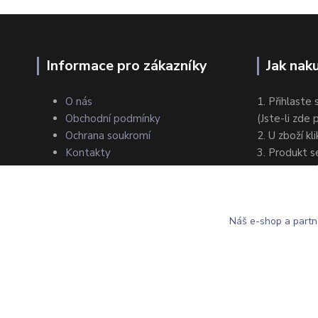
Informace pro zákazníky
Jak nak
O nás
1. Přihlaste 
Obchodní podmínky
(Jste-li zde
Ochrana soukromí
2. U zboží kl
Kontakty
3. Produkt s
4. Zvolte zp
5. Dokončet
Náš e-shop a partn