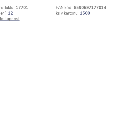
roduktu:
17701
EAN kód:
8590697177014
ení:
12
ks v kartonu:
1500
 dostupnost