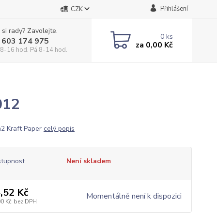
Přihlášení
CZK
 si rady? Zavolejte.
0
ks
 603 174 975
za
0,00 Kč
 8-16 hod. Pá 8-14 hod.
012
2 Kraft Paper
celý popis
tupnost
Není skladem
,52 Kč
Momentálně není k dispozici
00 Kč
bez DPH