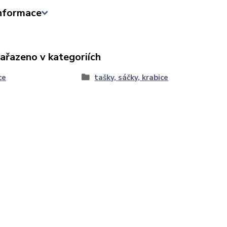
informace
zařazeno v kategoriích
ce
tašky, sáčky, krabice