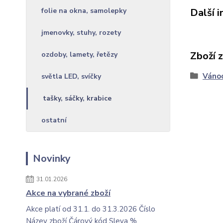
folie na okna, samolepky
Další 
jmenovky, stuhy, rozety
Zboží 
ozdoby, lamety, řetězy
Váno
světla LED, svíčky
tašky, sáčky, krabice
ostatní
Novinky
31.01.2026
Akce na vybrané zboží
Akce platí od 31.1. do 31.3.2026 Číslo
Název zboží Čárový kód Sleva %