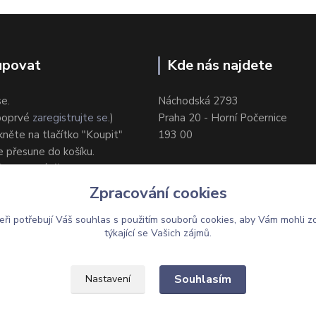
upovat
Kde nás najdete
se.
Náchodská 2793
 poprvé
zaregistrujte se
.)
Praha 20 - Horní Počernice
ikněte na tlačítko "Koupit"
193 00
e přesune do košíku.
ůsob dodání/platby.
e objednávku.
Zpracování cookies
eři potřebují Váš
souhlas
s použitím souborů cookies, aby Vám mohli z
týkající se Vašich zájmů.
Upravit sběr cookies.
Souhlasím
Nastavení