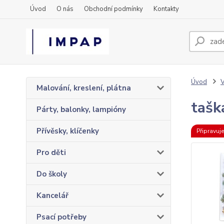
Úvod
O nás
Obchodní podmínky
Kontakty
Úvod
Malování, kreslení, plátna
tašk
Párty, balonky, lampióny
Přívěsky, klíčenky
Připravuj
Pro děti
Do školy
Kancelář
Psací potřeby