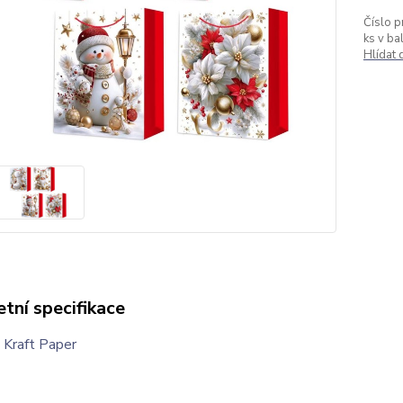
Číslo p
ks v bal
Hlídat
tní specifikace
Kraft Paper