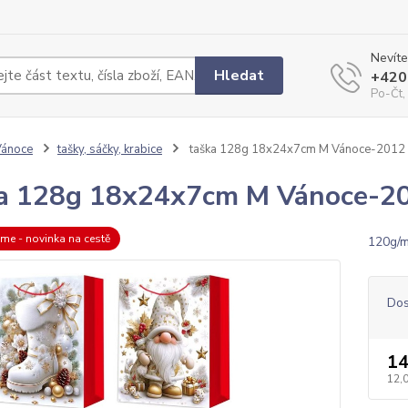
Nevíte
Hledat
+420
Po-Čt,
Vánoce
tašky, sáčky, krabice
taška 128g 18x24x7cm M Vánoce-2012
a 128g 18x24x7cm M Vánoce-2
eme - novinka na cestě
120g/m
Dos
14
12,